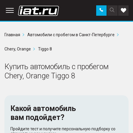
Заказать
Поиск
Доба
звонок
по
в
сайту
избр
Главная
Автомобили с пробегом в Санкт-Петербурге
Chery, Orange
Tiggo 8
Купить автомобиль с пробегом
Chery, Orange Tiggo 8
Какой автомобиль
вам подойдет?
Пройдите тест и получите персональную подборку со