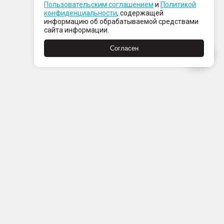
Пользовательским соглашением
и
Политикой
конфиденциальности
, содержащей
информацию об обрабатываемой средствами
сайта информации.
Согласен
Пн-Пт с 08:00 до 21:00
Сб-Вс с 09:00 до 21:00
+7 (812) 337 80 80
Заказать звонок
Скачать
Скачать
в
в