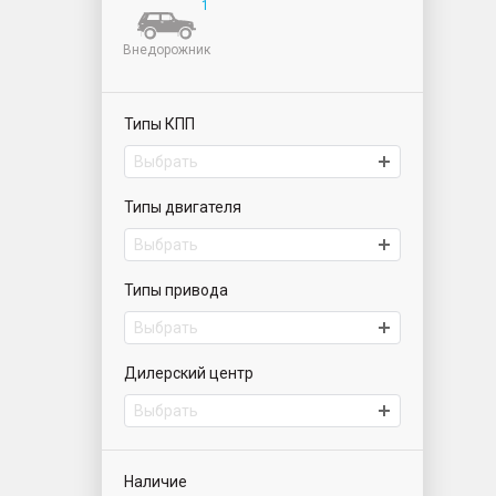
1
Внедорожник
Типы КПП
Выбрать
Типы двигателя
Выбрать
Типы привода
Выбрать
Дилерский центр
Выбрать
ИАТ Парнас | Автомобили с пробегом
Наличие