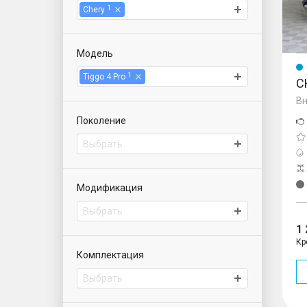
1
Chery
Модель
1
Tiggo 4 Pro
C
Вн
Поколение
Выбрать
Модификация
Выбрать
1
Кр
Комплектация
Выбрать