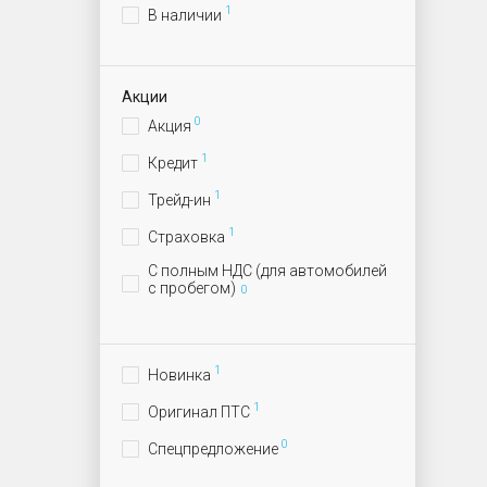
1
В наличии
Акции
0
Акция
1
Кредит
1
Трейд-ин
1
Страховка
С полным НДС (для автомобилей
с пробегом)
0
1
Новинка
1
Оригинал ПТС
0
Спецпредложение