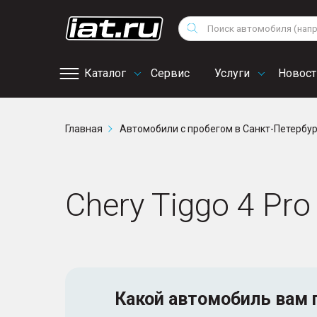
Мотоциклы
Vo
Снегоходы
Поиск
Au
Квадроциклы
Ci
Каталог
Сервис
Услуги
Новост
Онлайн запись на
Главная
Автомобили с пробегом в Санкт-Петербу
сервис
Chery Tiggo 4 Pr
Какой автомобиль
вам 