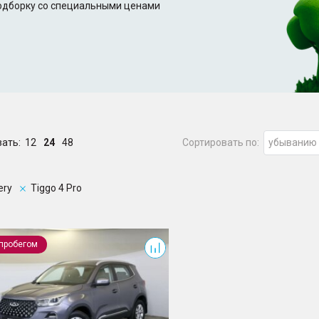
подборку со специальными ценами
зать:
12
24
48
Сортировать по:
убыванию
ery
Tiggo 4 Pro
 4 Pro
 пробегом