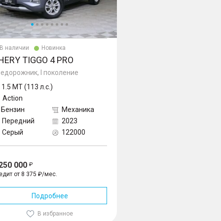
В наличии
Новинка
HERY TIGGO 4 PRO
едорожник, I поколение
1.5 MT (113 л.с.)
Action
Бензин
Механика
Передний
2023
Серый
122000
 250 000
едит от 8 375 ₽/мес.
Подробнее
В избранное