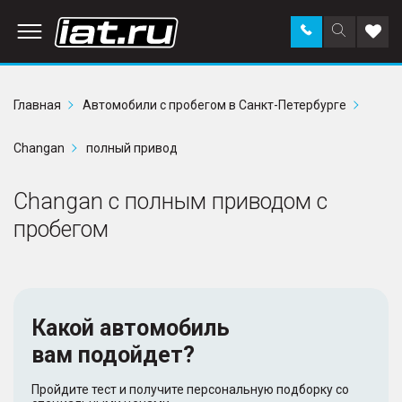
Заказать
Поиск
Доба
звонок
по
в
сайту
избр
Главная
Автомобили с пробегом в Санкт-Петербурге
Changan
полный привод
Changan с полным приводом с
пробегом
Какой автомобиль
вам подойдет?
Пройдите тест и получите персональную подборку со