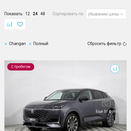
Показать:
12
24
48
Сортировать по:
убыванию цены
Changan
Полный
Сбросить фильтр
UNI-K
С пробегом
Еще 31 фото