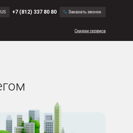
Ford
Land Rover
+7 (812) 337 80 80
RUS
Заказать звонок
Volvo
Cadillac
ENG
Скидки сервиса
CN
егом