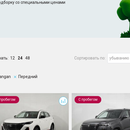
подборку со специальными ценами
зать:
12
24
48
Сортировать по:
убыванию
angan
Передний
CS35 Plus
 пробегом
С пробегом