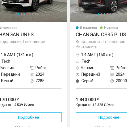
В наличии
В наличии
Новинка
HANGAN UNI-S
CHANGAN CS35 PLUS
едорожник, I поколение
Внедорожник, I поколение
Рестайлинг
1.5 AMT (181 л.с.)
1.4 AMT (150 л.с.)
Tech
Tech
Бензин
Робот
Бензин
Робот
Передний
2024
Передний
2024
Белый
7285
Серый
20000
 170 000
1 840 000
едит от 14 539 ₽/мес.
Кредит от 12 328 ₽/мес.
Подробнее
Подробнее