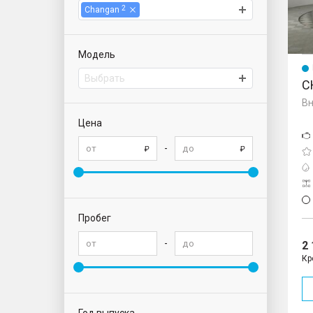
2
Changan
Модель
Выбрать
C
Вн
Цена
-
Пробег
-
2
Кр