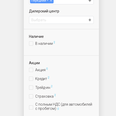
Передний
Дилерский центр
Выбрать
ИАТ Приморский | Автомобили с пробегом
Наличие
2
В наличии
Акции
0
Акция
2
Кредит
2
Трейд-ин
2
Страховка
С полным НДС (для автомобилей
с пробегом)
0