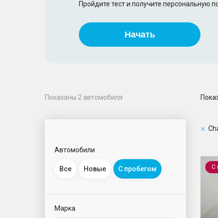
Пройдите тест и получите персональную 
Начать
Пока
Показаны
2
автомобиля
Ch
Автомобили
UNI-S
С
Все
Новые
С пробегом
Марка