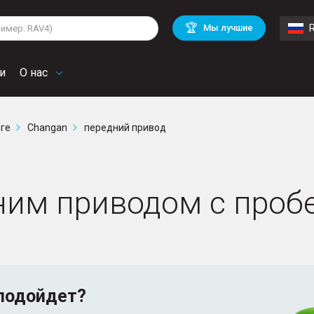
lkswagen
Mitsubishi
BMW
🏆
Мы лучшие
di
Chevrolet
Mercedes Benz
troen
Mini
и
О нас
рге
Changan
передний привод
ним приводом с проб
подойдет?