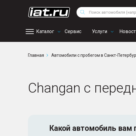
Мотоциклы
Vo
Снегоходы
Поиск
Au
Квадроциклы
Ci
Каталог
Сервис
Услуги
Новост
Онлайн запись на
Главная
Автомобили с пробегом в Санкт-Петербу
сервис
Changan с перед
Какой автомобиль
вам 