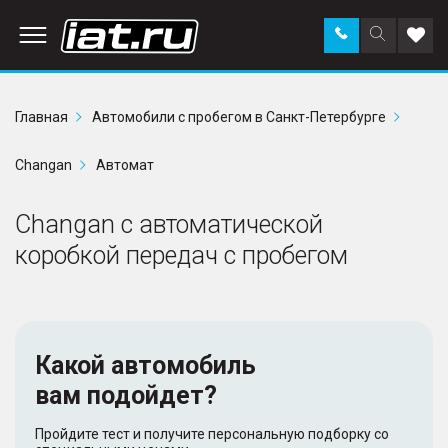
Заказать
Поиск
Доба
звонок
по
в
сайту
избр
Главная
Автомобили с пробегом в Санкт-Петербурге
Changan
Автомат
Changan с автоматической
коробкой передач с пробегом
Какой автомобиль
вам подойдет?
Пройдите тест и получите персональную подборку со