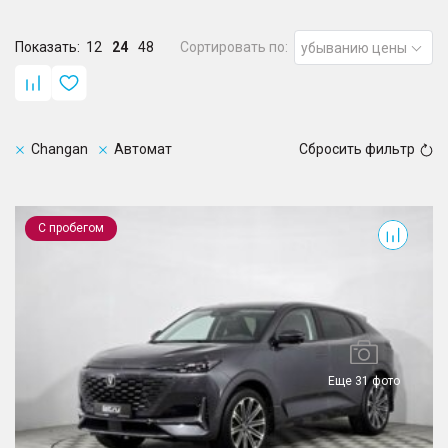
Показать:
12
24
48
Сортировать по:
убыванию цены
Changan
Автомат
Сбросить фильтр
UNI-K
С пробегом
Еще 31 фото