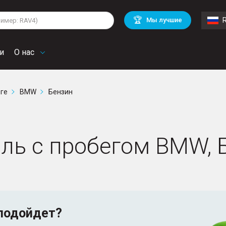
lkswagen
Mitsubishi
BMW
🏆
Мы лучшие
di
Chevrolet
Mercedes Benz
troen
Mini
и
О нас
рге
BMW
Бензин
ль с пробегом BMW, 
подойдет?