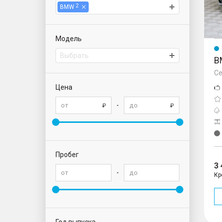
2
BMW
Модель
Выбрать
B
Се
Цена
-
Пробег
3
-
Кр