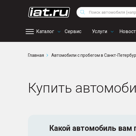
Мотоциклы
Vo
Снегоходы
Поиск
Au
Квадроциклы
Ci
Каталог
Сервис
Услуги
Новост
Онлайн запись на
Главная
Автомобили с пробегом в Санкт-Петербу
сервис
Купить автомоби
Какой автомобиль
вам 