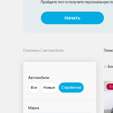
Пройдите тест и получите персональную 
Начать
Пока
Показаны
2
автомобиля
Бе
Автомобили
3 сер
С
Все
Новые
С пробегом
Марка