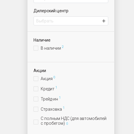
Дилерский центр
Выбрать
ИАТ Парнас | Автомобили с пробегом
Наличие
2
В наличии
Акции
0
Акция
1
Кредит
1
Трейд-ин
1
Страховка
С полным НДС (для автомобилей
с пробегом)
0