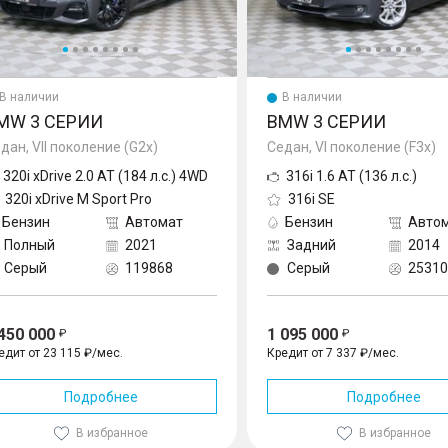
В наличии
В наличии
MW 3 СЕРИИ
BMW 3 СЕРИИ
дан, VII поколение (G2x)
Седан, VI поколение (F3x)
320i xDrive 2.0 AT (184 л.с.) 4WD
316i 1.6 AT (136 л.с.)
320i xDrive M Sport Pro
316i SE
Бензин
Автомат
Бензин
Авто
Полный
2021
Задний
2014
Серый
119868
Серый
25310
 450 000
1 095 000
едит от 23 115 ₽/мес.
Кредит от 7 337 ₽/мес.
Подробнее
Подробнее
В избранное
В избранное