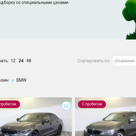
подборку со специальными ценами
зать:
12
24
48
Сортировать по:
убыванию
нзин
BMW
ии
3 серии
 пробегом
С пробегом