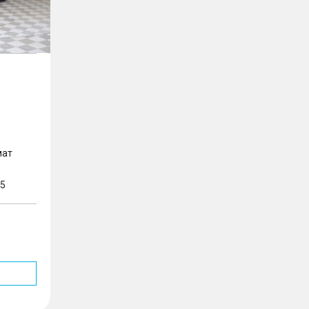
мат
5