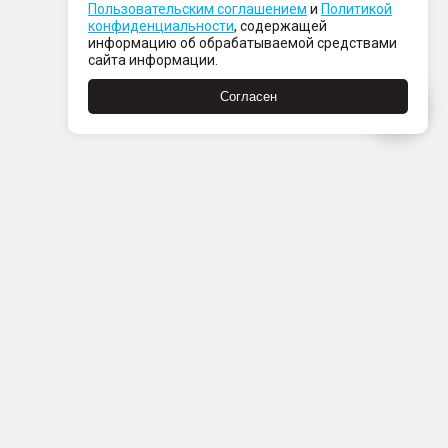
Пользовательским соглашением
и
Политикой
конфиденциальности
, содержащей
информацию об обрабатываемой средствами
сайта информации.
Согласен
Пн-Пт с 08:00 до 21:00
Сб-Вс с 09:00 до 21:00
+7 (812) 337 80 80
Заказать звонок
Скачать
Скачать
в
в