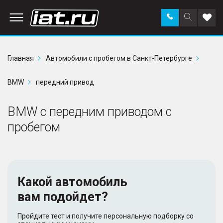
Заказать
Поиск
Доба
звонок
по
в
сайту
избр
Главная
Автомобили с пробегом в Санкт-Петербурге
BMW
передний привод
BMW с передним приводом с
пробегом
Какой автомобиль
вам подойдет?
Пройдите тест и получите персональную подборку со