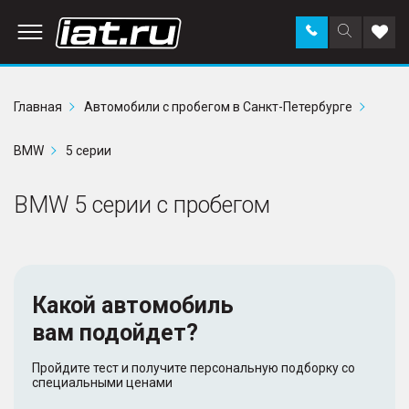
Заказать
Поиск
Доба
звонок
по
в
сайту
избр
Главная
Автомобили с пробегом в Санкт-Петербурге
BMW
5 серии
BMW 5 серии с пробегом
Какой автомобиль
вам подойдет?
Пройдите тест и получите персональную подборку со
специальными ценами