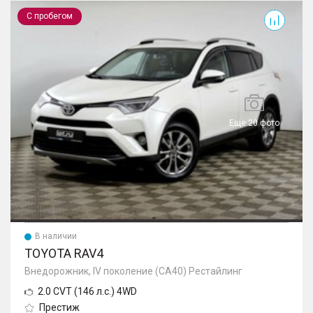
RAV4
С пробегом
Еще 20 фото
В наличии
TOYOTA RAV4
Внедорожник, IV поколение (CA40) Рестайлинг
2.0 CVT (146 л.с.) 4WD
Престиж