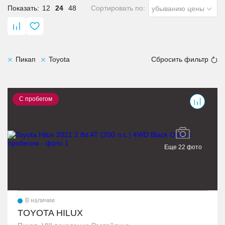
Показать:
12
24
48
Сортировать по:
убыванию цены
Пикап
Toyota
Сбросить фильтр
Hilux
С пробегом
Еще 22 фото
В наличии
TOYOTA HILUX