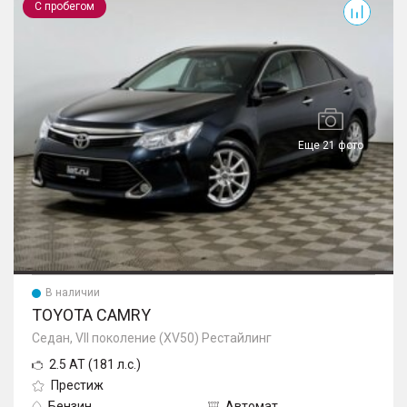
С пробегом
Еще 21 фото
В наличии
TOYOTA CAMRY
Седан, VII поколение (XV50) Рестайлинг
2.5 AT (181 л.с.)
Престиж
Бензин
Автомат