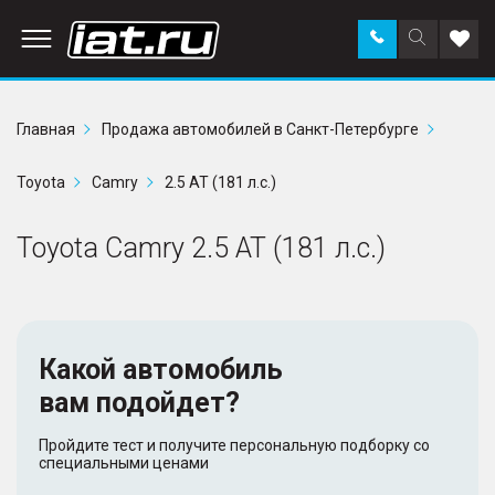
Заказать
Поиск
Доба
звонок
по
в
сайту
избр
Главная
Продажа автомобилей в Санкт-Петербурге
Toyota
Camry
2.5 AT (181 л.с.)
Toyota Camry 2.5 AT (181 л.с.)
Какой автомобиль
вам подойдет?
Пройдите тест и получите персональную подборку со
специальными ценами