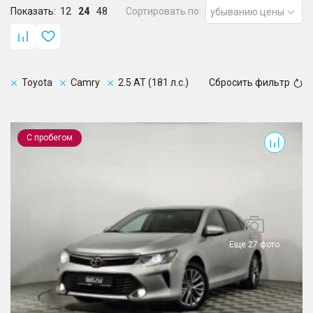
Показать:
12
24
48
Сортировать по:
убыванию цены
Toyota
Camry
2.5 AT (181 л.с.)
Сбросить фильтр
Camry
С пробегом
Еще 27 фото