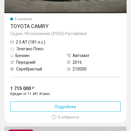
В наличии
TOYOTA CAMRY
Седан, VII поколение (XV50) Рестайлинг
2.5 AT (181 л.с.)
Элеганс Плюс
Бензин
Автомат
Передний
2016
Серебристый
210000
1 715 000
Кредит от 11 491 ₽/мес.
Подробнее
В избранное
Camry