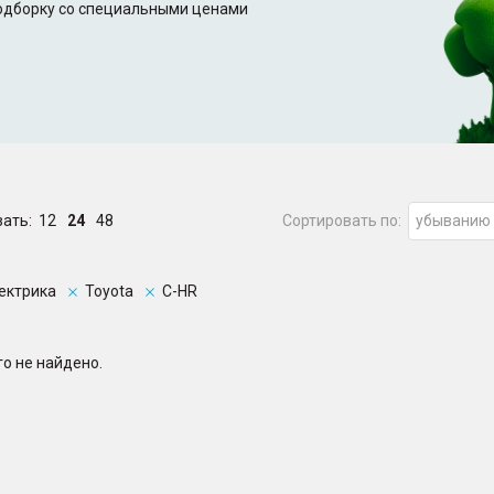
подборку со специальными ценами
зать:
12
24
48
Сортировать по:
убыванию
ектрика
Toyota
C-HR
о не найдено.