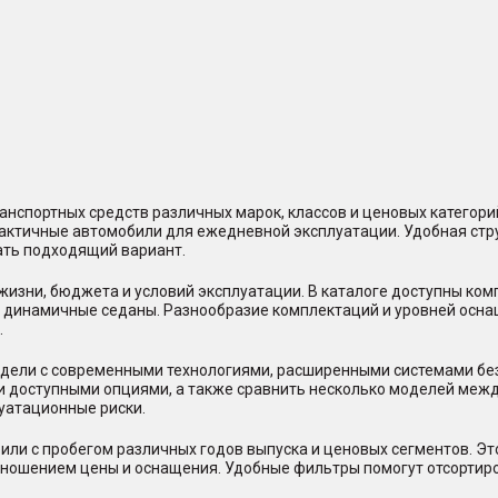
нспортных средств различных марок, классов и ценовых категор
практичные автомобили для ежедневной эксплуатации. Удобная стр
ать подходящий вариант.
жизни, бюджета и условий эксплуатации. В каталоге доступны ко
и динамичные седаны. Разнообразие комплектаций и уровней осна
.
ели с современными технологиями, расширенными системами безо
и доступными опциями, а также сравнить несколько моделей между
уатационные риски.
или с пробегом различных годов выпуска и ценовых сегментов. Э
отношением цены и оснащения. Удобные фильтры помогут отсорти