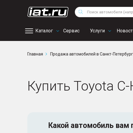
Мотоциклы
Vo
Снегоходы
Поиск
Au
Квадроциклы
Ci
Каталог
Сервис
Услуги
Новост
Онлайн запись на
Главная
Продажа автомобилей в Санкт-Петербур
сервис
Купить Toyota C-
Какой автомобиль
вам 