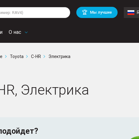
lkswagen
Mitsubishi
BMW
🏆
Мы лучшие
di
Chevrolet
Mercedes Benz
troen
Mini
и
О нас
ге
Toyota
C-HR
Электрика
HR, Электрика
подойдет?