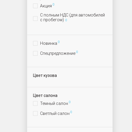
0
Акция
С полным НДС (для автомобилей
с пробегом)
0
0
Новинка
0
Спецпредложение
Цвет кузова
Цвет салона
0
Темный салон
0
Светлый салон