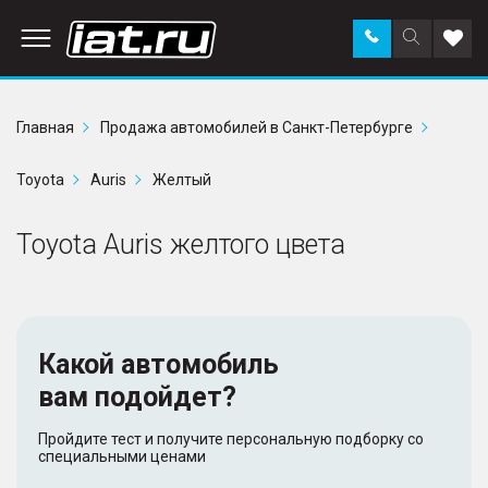
Заказать
Поиск
Доба
звонок
по
в
сайту
избр
Главная
Продажа автомобилей в Санкт-Петербурге
Toyota
Auris
Желтый
Toyota Auris желтого цвета
Какой автомобиль
вам подойдет?
Пройдите тест и получите персональную подборку со
специальными ценами