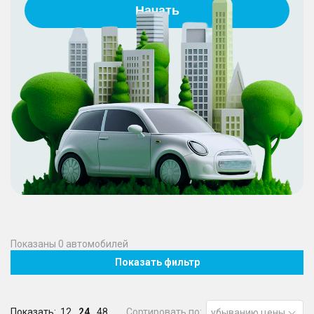
Начать
Показаны
0
автомобилей
Показать фильтр
Показать:
12
24
48
Сортировать по:
убыванию цены