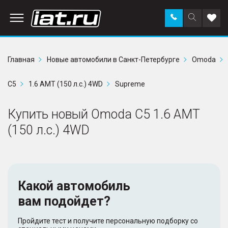
Заказать
Поиск
Доба
звонок
по
в
сайту
избр
Главная
Новые автомобили в Санкт-Петербурге
Omoda
C5
1.6 AMT (150 л.с.) 4WD
Supreme
Купить новый Omoda C5 1.6 AMT
(150 л.с.) 4WD
Какой автомобиль
вам подойдет?
Пройдите тест и получите персональную подборку со