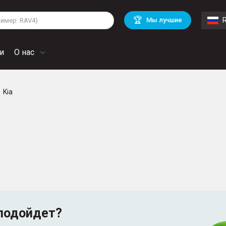
lkswagen
Mitsubishi
BMW
🏆
Мы лучшие
di
Mercedes Benz
Volvo
troen
Mini
и
О нас
Kia
подойдет?