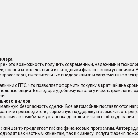
дилера
ре - это возможность получить современный, надежный и техноло
ей, полной комплектацией и выгодными финансовыми условиями. 
ые кроссоверы, вместительные внедорожники и современные элект
аличии с ПТС, что позволяет оформить покупку в кратчайшие срок
ительные опции. Благодаря удобному каталогу и фильтрам легко с
чи.
льного дилера
мальную безопасность сделки. Все автомобили поставляются нап
арантию производителя, сервисную поддержку и возможность регу
страция автомобиля и установка дополнительного оборудования.
ерский центр предлагает гибкие финансовые программы. Автокред
дходят как частным клиентам, так и бизнесу. Услуга trade-in пом