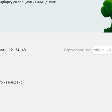
подборку со специальными ценами
зать:
12
24
48
Сортировать по:
убыванию
о не найдено.