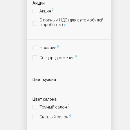
Акции
0
Акция
С полным НДС (для автомобилей
с пробегом)
0
0
Новинка
0
Спецпредложение
Цвет кузова
Цвет салона
0
Темный салон
0
Светлый салон