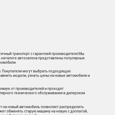
гичный транспорт с гарантией производителя.Мы
В каталоге автосалона представлены популярные
ромобили.
и. Покупатели могут выбрать подходящую
равнить модели, узнать цены на новые автомобили и
рямую от производителей и проходят
лярного технического обслуживания в дилерском
ит на новый автомобиль позволяет распределить
ожет обменять старую машину на новую с доплатой,