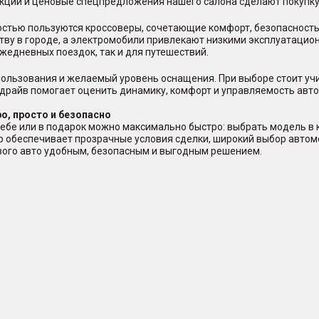
акции и ценовые спецпредложения нашего салона сделают покупку
стью пользуются кроссоверы, сочетающие комфорт, безопасность
тву в городе, а электромобили привлекают низкими эксплуатацио
жедневных поездок, так и для путешествий.
ользования и желаемый уровень оснащения. При выборе стоит учи
-драйв помогает оценить динамику, комфорт и управляемость авто
о, просто и безопасно
ебе или в подарок можно максимально быстро: выбрать модель в ка
ер обеспечивает прозрачные условия сделки, широкий выбор авто
ового авто удобным, безопасным и выгодным решением.