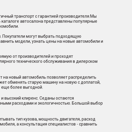
гичный транспорт с гарантией производителя.Мы
В каталоге автосалона представлены популярные
ромобили.
и. Покупатели могут выбрать подходящую
равнить модели, узнать цены на новые автомобили и
рямую от производителей и проходят
лярного технического обслуживания в дилерском
ит на новый автомобиль позволяет распределить
ожет обменять старую машину на новую с доплатой,
 еще более выгодной.
 и высокий клиренс. Седаны остаются
нными расходами и экологичностью. Большой выбор
тывать тип кузова, мощность двигателя, расход
мобиля, а консультация специалистов - сравнить