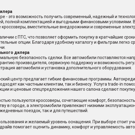
дилера
ре - это возможность получить современный, надежный и техноло
ей, полной комплектацией и выгодными финансовыми условиями. 
ые кроссоверы, вместительные внедорожники и современные элект
аличии с ПТС, что позволяет оформить покупку в кратчайшие срок
ительные опции. Благодаря удобному каталогу и фильтрам легко с
чи.
льного дилера
мальную безопасность сделки. Все автомобили поставляются нап
арантию производителя, сервисную поддержку и возможность регу
страция автомобиля и установка дополнительного оборудования.
ерский центр предлагает гибкие финансовые программы. Автокред
дходят как частным клиентам, так и бизнесу. Услуга trade-in пом
акции и ценовые спецпредложения нашего салона сделают покупку
стью пользуются кроссоверы, сочетающие комфорт, безопасность
тву в городе, а электромобили привлекают низкими эксплуатацио
жедневных поездок, так и для путешествий.
ользования и желаемый уровень оснащения. При выборе стоит учи
-драйв помогает оценить динамику, комфорт и управляемость авто