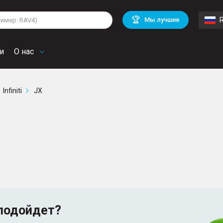
lkswagen
Mitsubishi
BMW
🏆
Мы лучшие
di
Chevrolet
Mercedes Benz
troen
Mini
и
О нас
Infiniti
JX
подойдет?