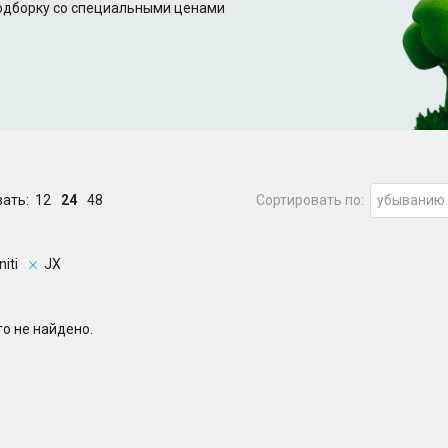
подборку со специальными ценами
зать:
12
24
48
Сортировать по:
убыванию
niti
JX
о не найдено.