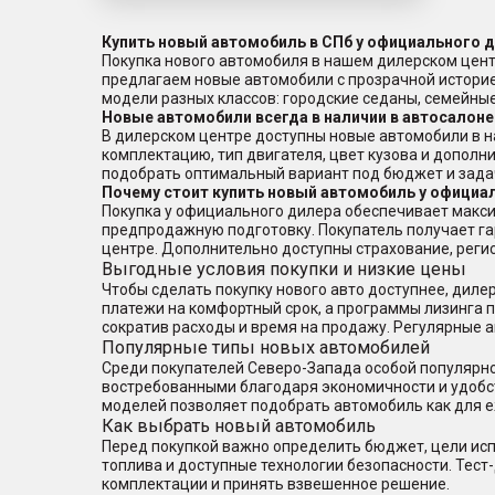
Купить новый автомобиль в СПб у официального 
Покупка нового автомобиля в нашем дилерском цент
предлагаем новые автомобили с прозрачной истори
модели разных классов: городские седаны, семейн
Новые автомобили всегда в наличии в автосалоне
В дилерском центре доступны новые автомобили в н
комплектацию, тип двигателя, цвет кузова и дополн
подобрать оптимальный вариант под бюджет и зада
Почему стоит купить новый автомобиль у официа
Покупка у официального дилера обеспечивает макси
предпродажную подготовку. Покупатель получает г
центре. Дополнительно доступны страхование, реги
Выгодные условия покупки и низкие цены
Чтобы сделать покупку нового авто доступнее, дил
платежи на комфортный срок, а программы лизинга по
сократив расходы и время на продажу. Регулярные 
Популярные типы новых автомобилей
Среди покупателей Северо-Запада особой популярно
востребованными благодаря экономичности и удобс
моделей позволяет подобрать автомобиль как для е
Как выбрать новый автомобиль
Перед покупкой важно определить бюджет, цели исп
топлива и доступные технологии безопасности. Тест
комплектации и принять взвешенное решение.