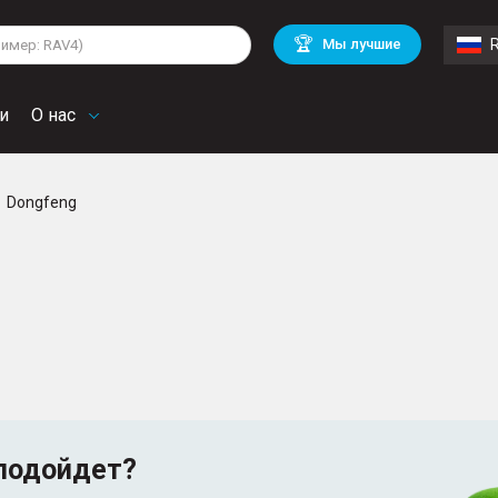
lkswagen
Mitsubishi
BMW
🏆
Мы лучшие
di
Mercedes Benz
Volvo
troen
Mini
и
О нас
Dongfeng
подойдет?