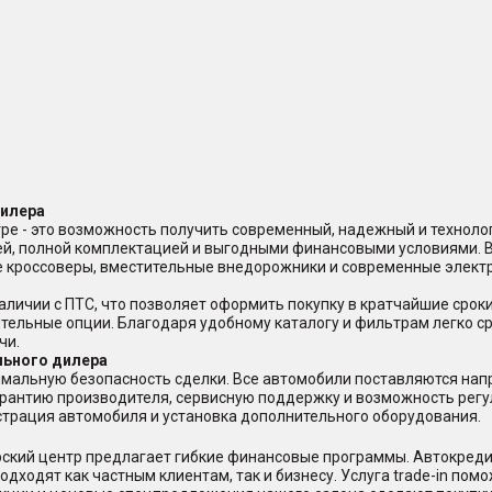
дилера
ре - это возможность получить современный, надежный и техноло
ей, полной комплектацией и выгодными финансовыми условиями. 
ые кроссоверы, вместительные внедорожники и современные элект
аличии с ПТС, что позволяет оформить покупку в кратчайшие срок
ительные опции. Благодаря удобному каталогу и фильтрам легко с
чи.
льного дилера
мальную безопасность сделки. Все автомобили поставляются нап
арантию производителя, сервисную поддержку и возможность регу
страция автомобиля и установка дополнительного оборудования.
ерский центр предлагает гибкие финансовые программы. Автокред
дходят как частным клиентам, так и бизнесу. Услуга trade-in пом