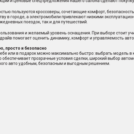
акции и ценовые спецпредложения нашего салона сделают покупку
стью пользуются кроссоверы, сочетающие комфорт, безопасность
тву в городе, а электромобили привлекают низкими эксплуатацио
жедневных поездок, так и для путешествий.
ользования и желаемый уровень оснащения. При выборе стоит учи
-драйв помогает оценить динамику, комфорт и управляемость авто
о, просто и безопасно
ебе или в подарок можно максимально быстро: выбрать модель в ка
ер обеспечивает прозрачные условия сделки, широкий выбор авто
ового авто удобным, безопасным и выгодным решением.