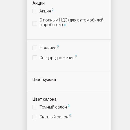
Акции
0
Акция
С полным НДС (для автомобилей
с пробегом)
0
0
Новинка
0
Спецпредложение
Цвет кузова
Цвет салона
0
Темный салон
0
Светлый салон