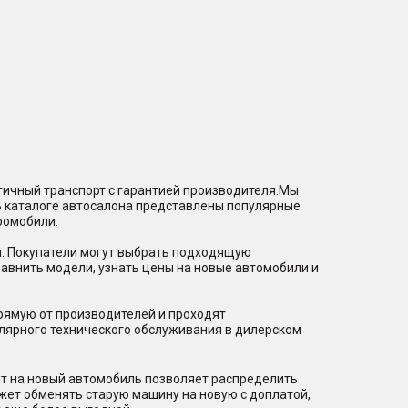
гичный транспорт с гарантией производителя.Мы
В каталоге автосалона представлены популярные
ромобили.
и. Покупатели могут выбрать подходящую
равнить модели, узнать цены на новые автомобили и
рямую от производителей и проходят
лярного технического обслуживания в дилерском
ит на новый автомобиль позволяет распределить
ожет обменять старую машину на новую с доплатой,