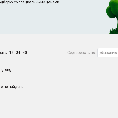
подборку со специальными ценами
зать:
12
24
48
Сортировать по:
убыванию
ngfeng
о не найдено.