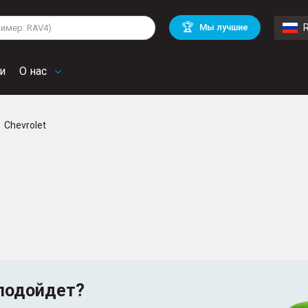
lkswagen
Mitsubishi
BMW
🏆
Мы лучшие
di
Mercedes Benz
Volvo
troen
Mini
и
О нас
Chevrolet
подойдет?