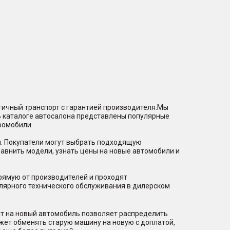
гичный транспорт с гарантией производителя.Мы
В каталоге автосалона представлены популярные
ромобили.
и. Покупатели могут выбрать подходящую
равнить модели, узнать цены на новые автомобили и
рямую от производителей и проходят
лярного технического обслуживания в дилерском
ит на новый автомобиль позволяет распределить
ожет обменять старую машину на новую с доплатой,