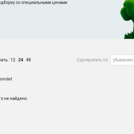
подборку со специальными ценами
зать:
12
24
48
Сортировать по:
убыванию
evrolet
о не найдено.