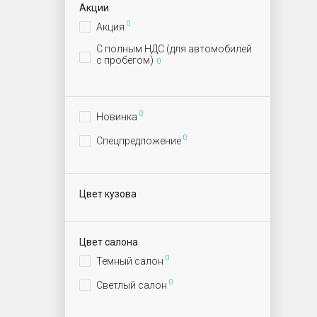
Акции
0
Акция
С полным НДС (для автомобилей
с пробегом)
0
0
Новинка
0
Спецпредложение
Цвет кузова
Цвет салона
0
Темный салон
0
Светлый салон