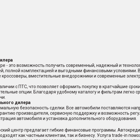
дилера
ре - это возможность получить современный, надежный и техноло
ей, полной комплектацией и выгодными финансовыми условиями. 
ые кроссоверы, вместительные внедорожники и современные элект
аличии с ПТС, что позволяет оформить покупку в кратчайшие срок
ительные опции. Благодаря удобному каталогу и фильтрам легко с
чи.
льного дилера
мальную безопасность сделки. Все автомобили поставляются нап
арантию производителя, сервисную поддержку и возможность регу
страция автомобиля и установка дополнительного оборудования.
ерский центр предлагает гибкие финансовые программы. Автокред
дходят как частным клиентам, так и бизнесу. Услуга trade-in пом