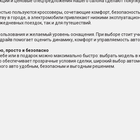
акции и ценовые спецпредложения нашего салона сделают покупку
стью пользуются кроссоверы, сочетающие комфорт, безопасность
тву в городе, а электромобили привлекают низкими эксплуатацио
жедневных поездок, так и для путешествий.
ользования и желаемый уровень оснащения. При выборе стоит учи
-драйв помогает оценить динамику, комфорт и управляемость авто
о, просто и безопасно
ебе или в подарок можно максимально быстро: выбрать модель в ка
ер обеспечивает прозрачные условия сделки, широкий выбор авто
ового авто удобным, безопасным и выгодным решением.