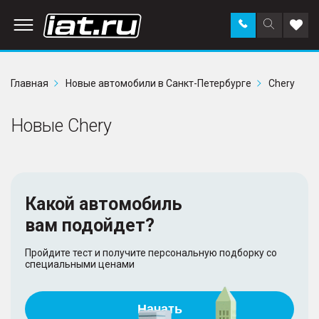
Заказать
Поиск
Доба
звонок
по
в
сайту
избр
Главная
Новые автомобили в Санкт-Петербурге
Chery
Новые Chery
Какой автомобиль
вам подойдет?
Пройдите тест и получите персональную подборку со
специальными ценами
Начать