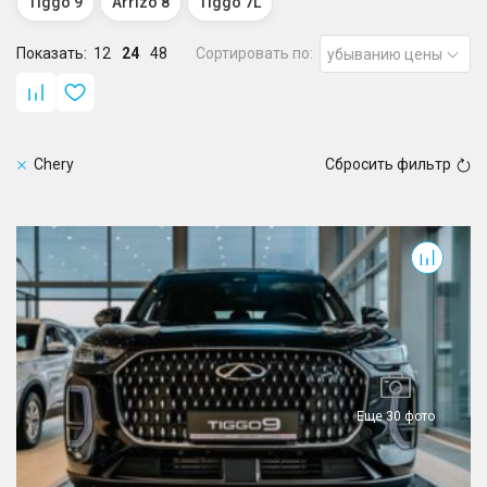
Tiggo 9
Arrizo 8
Tiggo 7L
Показать:
12
24
48
Сортировать по:
убыванию цены
Chery
Сбросить фильтр
Tiggo 9
Еще 30 фото