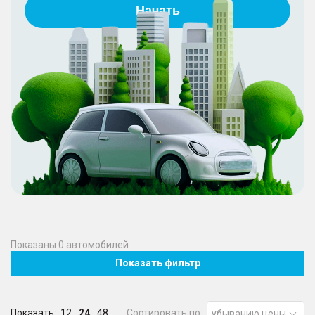
Начать
Показаны
0
автомобилей
Показать фильтр
Показать:
12
24
48
Сортировать по:
убыванию цены