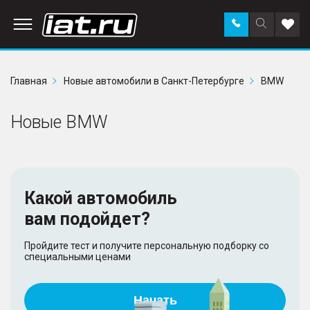
Заказать
Поиск
Доба
звонок
по
в
сайту
избр
Главная
Новые автомобили в Санкт-Петербурге
BMW
Новые BMW
Какой автомобиль
вам подойдет?
Пройдите тест и получите персональную подборку со
специальными ценами
Начать