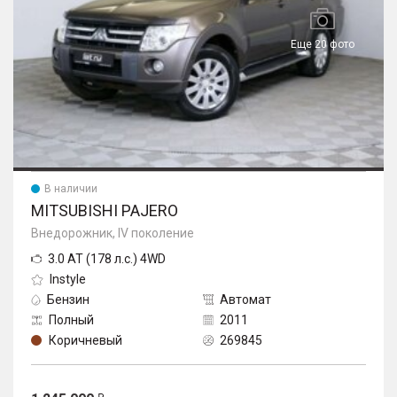
Еще 20 фото
В наличии
MITSUBISHI PAJERO
Внедорожник, IV поколение
3.0 AT (178 л.с.) 4WD
Instyle
Бензин
Автомат
Полный
2011
Коричневый
269845