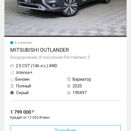
В наличии
MITSUBISHI OUTLANDER
Внедорожник, III поколение Рестайлинг 3
2.0 CVT (146 л.с.) 4WD
Intense+
Бензин
Вариатор
Полный
2020
Серый
190497
1 799 000
Кредит от 12 053 ₽/мес.
Подробнее