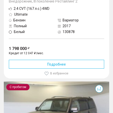
Внедорожник, III поколение Рестайлинг 2
2.4 CVT (167 л.с.) 4WD
Ultimate
Бензин
Вариатор
Полный
2017
Белый
130878
1 798 000
Кредит от 12 047 ₽/мес.
Подробнее
В избранное
Pajero
С пробегом