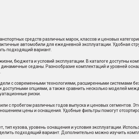
нспортных средств различных марок, классов и ценовых категор
практичные автомобили для ежедневной эксплуатации. Удобная стр
ать подходящий вариант.
жизни, бюджета и условий эксплуатации. В каталоге доступны ко
и динамичные седаны. Разнообразие комплектаций и уровней осна
.
ели с современными технологиями, расширенными системами безо
и доступными опциями, а также сравнить несколько моделей между
уатационные риски.
или с пробегом различных годов выпуска и ценовых сегментов. Э
отношением цены и оснащения. Удобные фильтры помогут отсорти
, тип кузова, уровень оснащения и условия эксплуатации. Исполь
еделить подходящий вариант. Дополнительно можно изучить комп