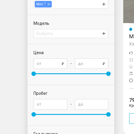
1
Mini
Модель
Выбрать
M
Хэ
Цена
-
Пробег
7
-
Кр