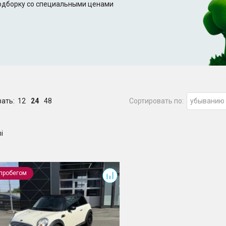
подборку со специальными ценами
зать:
12
24
48
Сортировать по:
убыванию
i
h
 пробегом