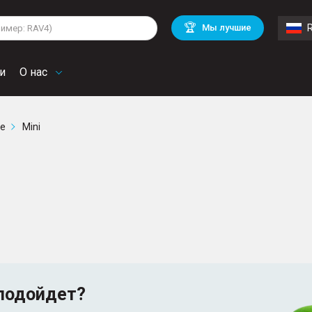
lkswagen
Mitsubishi
BMW
🏆
Мы лучшие
di
Mercedes Benz
Volvo
troen
Mini
и
О нас
ге
Mini
подойдет?