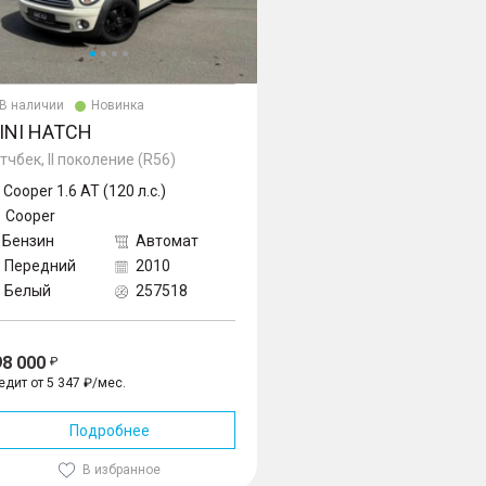
В наличии
Новинка
INI HATCH
тчбек, II поколение (R56)
Cooper 1.6 AT (120 л.с.)
Cooper
Бензин
Автомат
Передний
2010
Белый
257518
98 000
едит от 5 347 ₽/мес.
Подробнее
В избранное