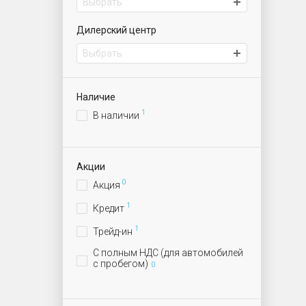
Выбрать
Дилерский центр
Выбрать
ИАТ Волхонский | Автомобили с пробегом
Наличие
1
В наличии
Акции
0
Акция
1
Кредит
1
Трейд-ин
С полным НДС (для автомобилей
с пробегом)
0