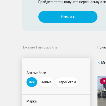
Пройдите тест и получите персональную 
Начать
Пока
Показан
1
автомобиль
Min
Автомобили
Hatc
С
Все
Новые
С пробегом
Марка