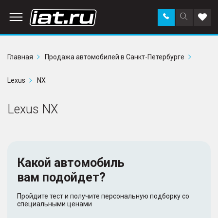
Заказать
Поиск
Доба
звонок
по
в
сайту
избр
Главная
Продажа автомобилей в Санкт-Петербурге
Lexus
NX
Lexus NX
Какой автомобиль
вам подойдет?
Пройдите тест и получите персональную подборку со
специальными ценами