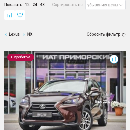
Показать:
12
24
48
Сортировать по:
убыванию цены
Lexus
NX
Сбросить фильтр
NX
С пробегом
Еще 22 фото