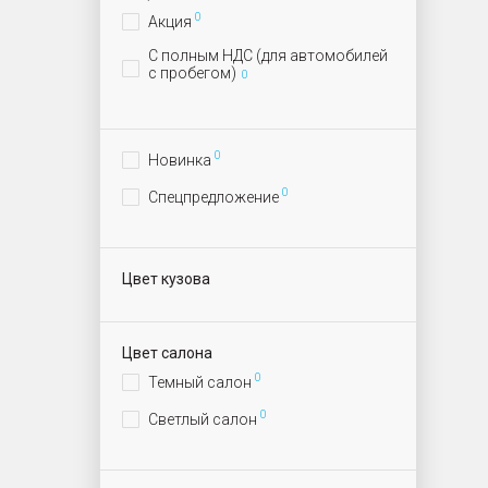
0
Акция
С полным НДС (для автомобилей
с пробегом)
0
0
Новинка
0
Спецпредложение
Цвет кузова
Цвет салона
0
Темный салон
0
Светлый салон