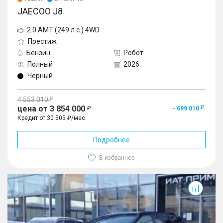
JAECOO J8
2.0 AMT (249 л.с.) 4WD
Престиж
Бензин
Робот
Полный
2026
Черный
4 553 010
цена от 3 854 000
- 699 010
Кредит от 30 505 ₽/мес.
Подробнее
В избранное
J8