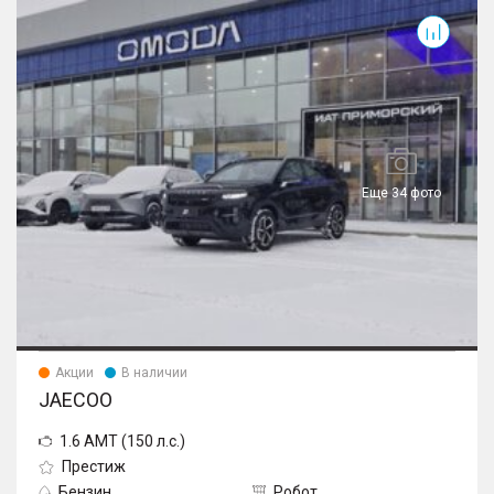
Еще 34 фото
Акции
В наличии
JAECOO
1.6 AMT (150 л.с.)
Престиж
Бензин
Робот