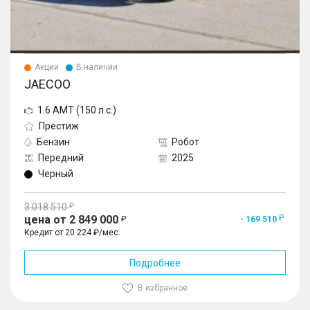
Акции
В наличии
JAECOO
1.6 AMT (150 л.с.)
Престиж
Бензин
Робот
Передний
2025
Черный
3 018 510
цена от 2 849 000
- 169 510
Кредит от 20 224 ₽/мес.
Подробнее
В избранное