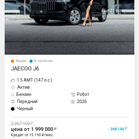
Еще 21 фото
Акции
В наличии
JAECOO J6
1.5 AMT (147 л.с.)
Актив
Бензин
Робот
Передний
2026
Черный
2 267 100
цена от 1 999 000
- 268 100
Кредит от 15 190 ₽/мес.