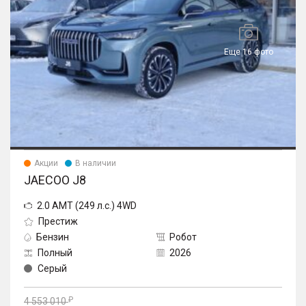
Еще 16 фото
Акции
В наличии
JAECOO J8
2.0 AMT (249 л.с.) 4WD
Престиж
Бензин
Робот
Полный
2026
Серый
4 553 010