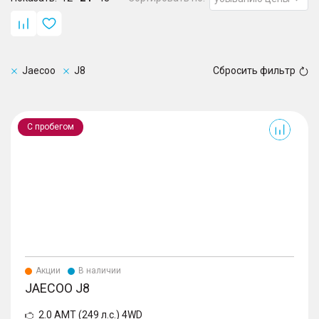
Jaecoo
J8
Сбросить фильтр
J8
С пробегом
Акции
В наличии
JAECOO J8
2.0 AMT (249 л.с.) 4WD