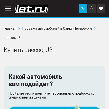
Заказать
Поиск
Доба
звонок
по
в
сайту
избр
Главная
Продажа автомобилей в Санкт-Петербурге
Jaecoo, J8
Купить Jaecoo, J8
Какой автомобиль
вам подойдет?
Пройдите тест и получите персональную подборку со
специальными ценами