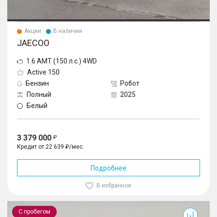
Акции
В наличии
JAECOO
1.6 AMT (150 л.с.) 4WD
Active 150
Бензин
Робот
Полный
2025
Белый
3 379 000
Кредит от 22 639 ₽/мес.
Подробнее
В избранное
J8
С пробегом