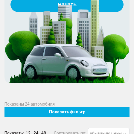
Начать
Показаны
24
автомобиля
Показать фильтр
Показать:
12
24
48
Сортировать по:
убыванию цены