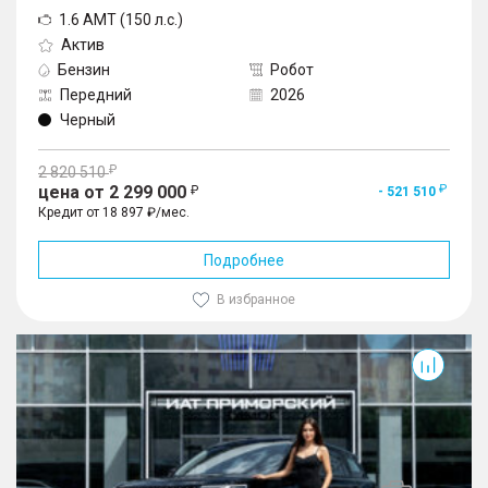
1.6 AMT (150 л.с.)
Актив
Бензин
Робот
Передний
2026
Черный
2 820 510
цена от 2 299 000
- 521 510
Кредит от 18 897 ₽/мес.
Подробнее
В избранное
J6