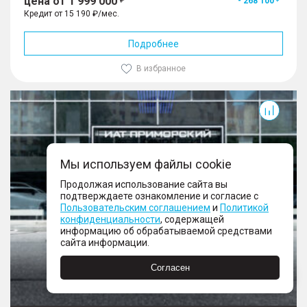
цена от 1 999 000
- 268 100
Кредит от 15 190 ₽/мес.
Подробнее
В избранное
J6
Мы используем файлы cookie
Продолжая использование сайта вы
подтверждаете ознакомление и согласие с
Пользовательским соглашением
и
Политикой
Еще 21 фото
конфиденциальности
, содержащей
информацию об обрабатываемой средствами
сайта информации.
Согласен