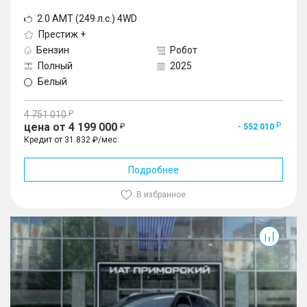
2.0 AMT (249 л.с.) 4WD
Престиж +
Бензин
Робот
Полный
2025
Белый
4 751 010
цена от 4 199 000
- 552 010
Кредит от 31 832 ₽/мес.
Подробнее
В избранное
J8