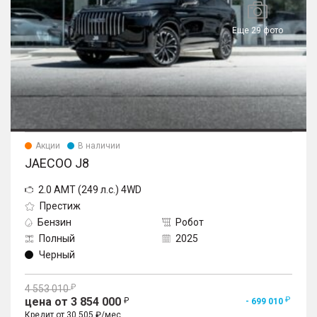
Еще 29 фото
Акции
В наличии
JAECOO J8
2.0 AMT (249 л.с.) 4WD
Престиж
Бензин
Робот
Полный
2025
Черный
4 553 010
цена от 3 854 000
- 699 010
Кредит от 30 505 ₽/мес.