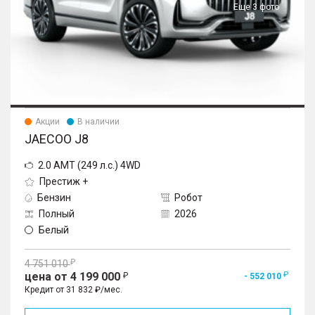
Еще 3 фото
Акции
В наличии
JAECOO J8
2.0 AMT (249 л.с.) 4WD
Престиж +
Бензин
Робот
Полный
2026
Белый
4 751 010
цена от 4 199 000
- 552 010
Кредит от 31 832 ₽/мес.