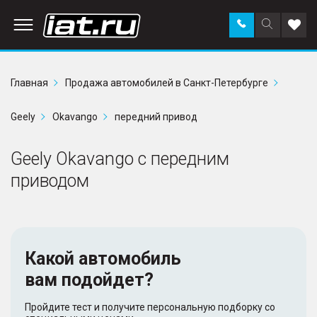
Заказать
Поиск
Доба
звонок
по
в
сайту
избр
Главная
Продажа автомобилей в Санкт-Петербурге
Geely
Okavango
передний привод
Geely Okavango с передним
приводом
Какой автомобиль
вам подойдет?
Пройдите тест и получите персональную подборку со