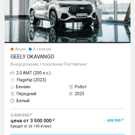
Еще 21 фото
Акции
В наличии
GEELY OKAVANGO
Внедорожник, I поколение Рестайлинг
2.0 AMT (200 л.с.)
Flagship (2023)
Бензин
Робот
Передний
2025
Белый
3 908 990
цена от 3 500 000
- 408 990
Кредит от 26 190 ₽/мес.