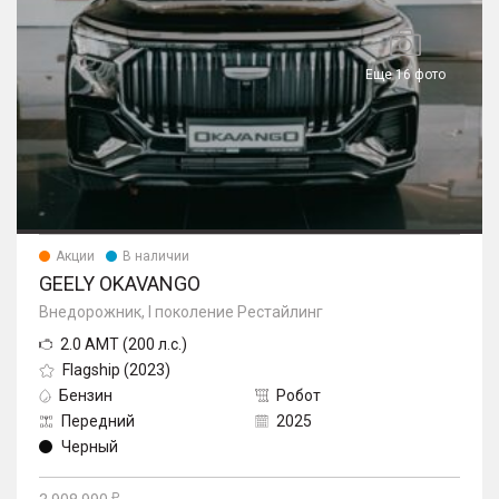
Еще 16 фото
Акции
В наличии
GEELY OKAVANGO
Внедорожник, I поколение Рестайлинг
2.0 AMT (200 л.с.)
Flagship (2023)
Бензин
Робот
Передний
2025
Черный