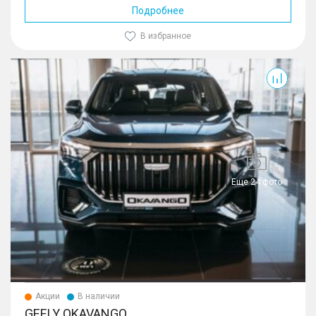
Подробнее
В избранное
Okavango
Еще 24 фото
Акции
В наличии
GEELY OKAVANGO