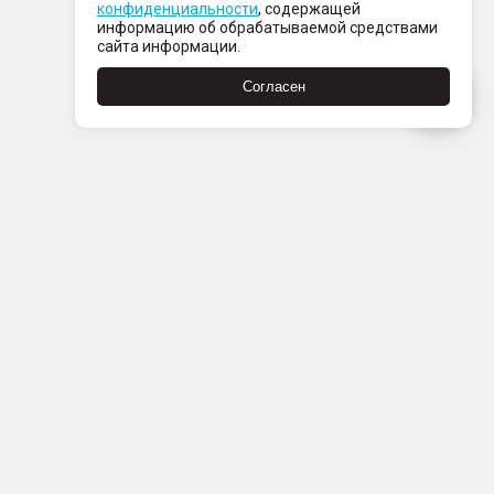
конфиденциальности
, содержащей
информацию об обрабатываемой средствами
сайта информации.
Согласен
Пн-Пт с 08:00 до 21:00
Сб-Вс с 09:00 до 21:00
+7 (812) 337 80 80
Заказать звонок
Скачать
Скачать
в
в
App
Google