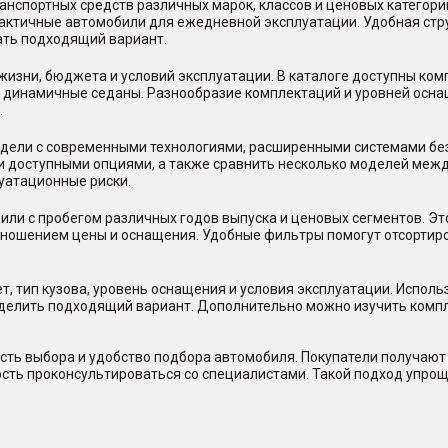
нспортных средств различных марок, классов и ценовых категор
практичные автомобили для ежедневной эксплуатации. Удобная стр
ать подходящий вариант.
жизни, бюджета и условий эксплуатации. В каталоге доступны ко
и динамичные седаны. Разнообразие комплектаций и уровней осна
.
ели с современными технологиями, расширенными системами безо
и доступными опциями, а также сравнить несколько моделей между
уатационные риски.
или с пробегом различных годов выпуска и ценовых сегментов. Э
отношением цены и оснащения. Удобные фильтры помогут отсорти
, тип кузова, уровень оснащения и условия эксплуатации. Исполь
еделить подходящий вариант. Дополнительно можно изучить комп
сть выбора и удобство подбора автомобиля. Покупатели получают 
ость проконсультироваться со специалистами. Такой подход упрощ