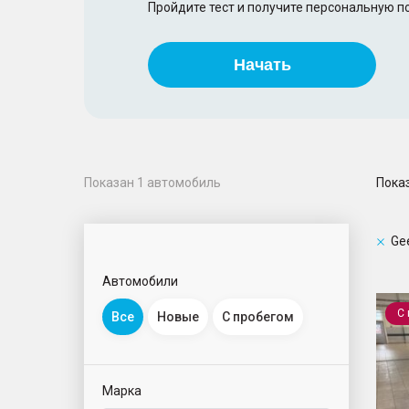
Пройдите тест и получите персональную 
Начать
Пока
Показан
1
автомобиль
Ge
Автомобили
Coolr
С
Все
Новые
С пробегом
Марка