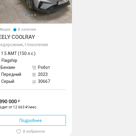
Акции
В наличии
EELY COOLRAY
едорожник, I поколение
1.5 AMT (150 л.с.)
Flagship
Бензин
Робот
Передний
2023
Серый
30667
 890 000
едит от 12 663 ₽/мес.
Подробнее
В избранное