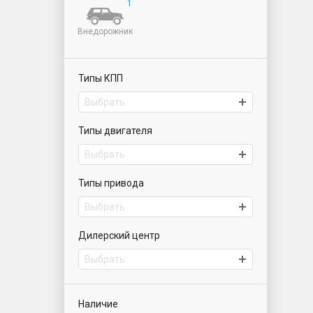
1
Внедорожник
Типы КПП
Выбрать
Типы двигателя
Выбрать
Типы привода
Выбрать
Дилерский центр
Выбрать
ИАТ Парнас | Автомобили с пробегом
Наличие