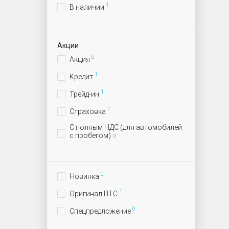
1
В наличии
Акции
0
Акция
1
Кредит
1
Трейд-ин
1
Страховка
С полным НДС (для автомобилей
с пробегом)
0
0
Новинка
1
Оригинал ПТС
0
Спецпредложение