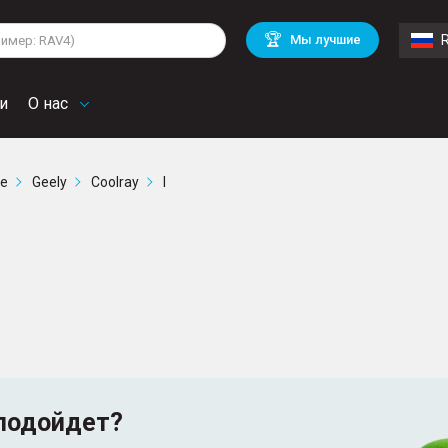
lkswagen
Mitsubishi
BMW
🏆
Мы лучшие
di
Mercedes Benz
Volvo
troen
Mini
и
О нас
ге
Geely
Coolray
I
подойдет?