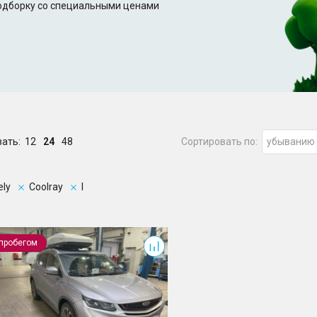
подборку со специальными ценами
зать:
12
24
48
Сортировать по:
убыванию
ely
Coolray
I
ay
 пробегом