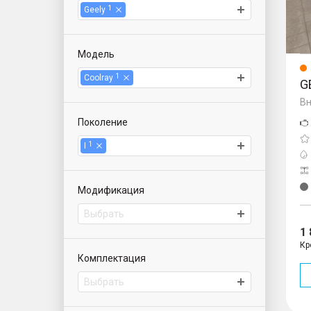
1
Geely
Модель
1
Coolray
G
Вн
Поколение
1
I
Модификация
Выбрать
1
Кр
Комплектация
Выбрать