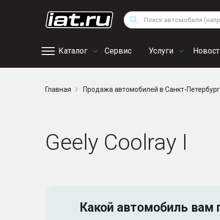
Мотоциклы
Vo
Снегоходы
Поиск
Au
Квадроциклы
Ci
Каталог
Сервис
Услуги
Новост
Онлайн запись на
Главная
Продажа автомобилей в Санкт-Петербур
сервис
Geely Coolray I
Какой автомобиль
вам 