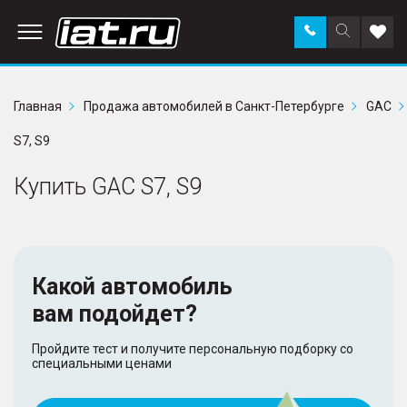
Заказать
Поиск
Доба
звонок
по
в
сайту
избр
Главная
Продажа автомобилей в Санкт-Петербурге
GAC
S7, S9
Купить GAC S7, S9
Какой автомобиль
вам подойдет?
Пройдите тест и получите персональную подборку со
специальными ценами