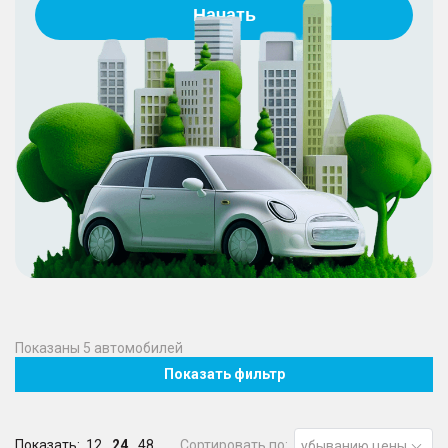
Начать
Показаны
5
автомобилей
Показать фильтр
Показать:
12
24
48
Сортировать по:
убыванию цены