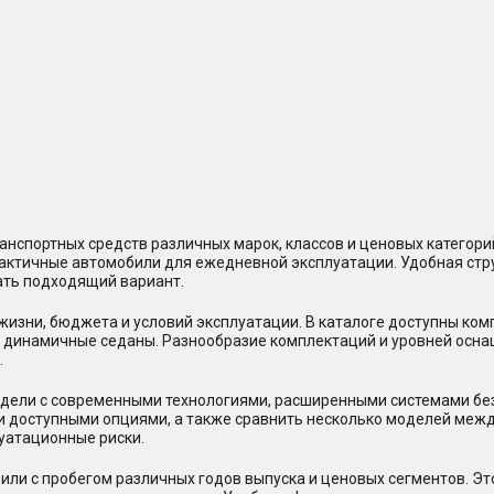
нспортных средств различных марок, классов и ценовых категор
практичные автомобили для ежедневной эксплуатации. Удобная стр
ать подходящий вариант.
жизни, бюджета и условий эксплуатации. В каталоге доступны ко
и динамичные седаны. Разнообразие комплектаций и уровней осна
.
ели с современными технологиями, расширенными системами безо
и доступными опциями, а также сравнить несколько моделей между
уатационные риски.
или с пробегом различных годов выпуска и ценовых сегментов. Э