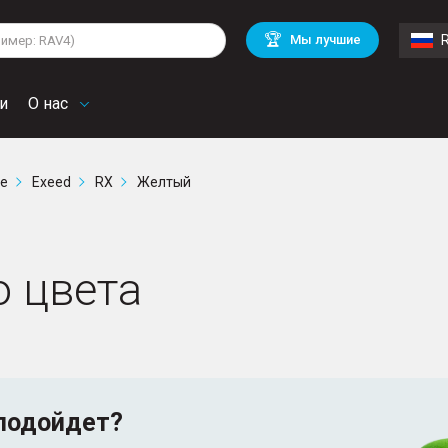
lkswagen
Mitsubishi
BMW
🏆
Мы лучшие
di
Chevrolet
Volvo
troen
Mini
и
О нас
ге
Exeed
RX
Желтый
о цвета
подойдет?