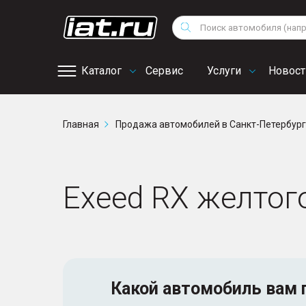
Мотоциклы
Vo
Снегоходы
Поиск
Au
Квадроциклы
Ci
Каталог
Сервис
Услуги
Новост
Онлайн запись на
Главная
Продажа автомобилей в Санкт-Петербур
сервис
Exeed RX желтог
Какой автомобиль
вам 