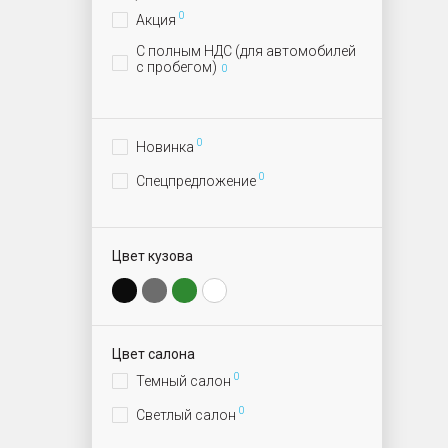
0
Акция
С полным НДС (для автомобилей
с пробегом)
0
0
Новинка
0
Спецпредложение
Цвет кузова
Цвет салона
0
Темный салон
0
Светлый салон