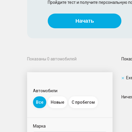
Пройдите тест и получите персональную 
Начать
Пока
Показаны
0
автомобилей
Ex
Автомобили
Ничег
Все
Новые
С пробегом
Марка