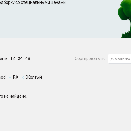
подборку со специальными ценами
зать:
12
24
48
Сортировать по:
убыванию
eed
RX
Желтый
о не найдено.