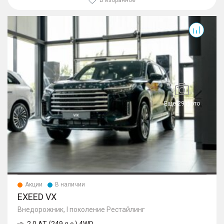
VX
Еще 29 фото
Акции
В наличии
EXEED VX
Внедорожник, I поколение Рестайлинг