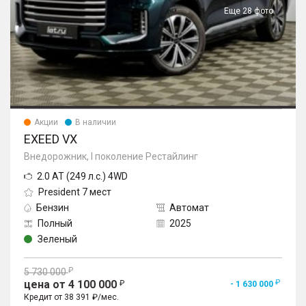
Еще 28 фото
Акции
В наличии
EXEED VX
Внедорожник, I поколение Рестайлинг
2.0 AT (249 л.с.) 4WD
President 7 мест
Бензин
Автомат
Полный
2025
Зеленый
5 730 000
цена от 4 100 000
- 1 630 000
Кредит от 38 391 ₽/мес.