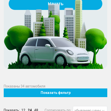
Начать
Показаны
34
автомобиля
Показать фильтр
Показать:
12
24
48
Сортировать по:
убыванию цены