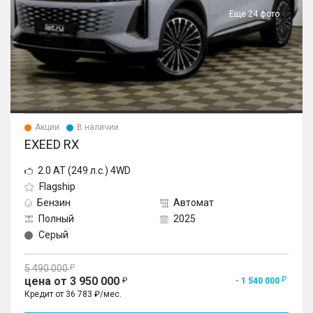
Еще 24 фото
Акции
В наличии
EXEED RX
2.0 AT (249 л.с.) 4WD
Flagship
Бензин
Автомат
Полный
2025
Серый
5 490 000
цена от 3 950 000
- 1 540 000
Кредит от 36 783 ₽/мес.