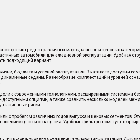
нспортных средств различных марок, классов и ценовых категор
практичные автомобили для ежедневной эксплуатации. Удобная стр
ать подходящий вариант.
жизни, бюджета и условий эксплуатации. В каталоге доступны ко
и динамичные седаны. Разнообразие комплектаций и уровней осна
.
ели с современными технологиями, расширенными системами безо
и доступными опциями, а также сравнить несколько моделей между
уатационные риски.
или с пробегом различных годов выпуска и ценовых сегментов. Э
отношением цены и оснащения. Удобные фильтры помогут отсорти
, тип кузова, уровень оснащения и условия эксплуатации. Исполь