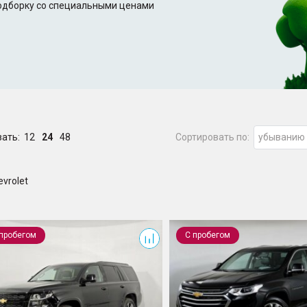
подборку со специальными ценами
зать:
12
24
48
Сортировать по:
убыванию
evrolet
e
Traverse
 пробегом
С пробегом