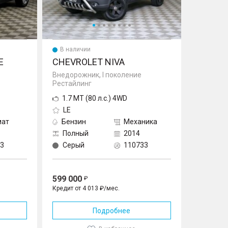
В наличии
E
CHEVROLET NIVA
Внедорожник, I поколение
Рестайлинг
1.7 MT (80 л.с.) 4WD
LE
мат
Бензин
Механика
Полный
2014
3
Серый
110733
599 000
Кредит от 4 013 ₽/мес.
Подробнее