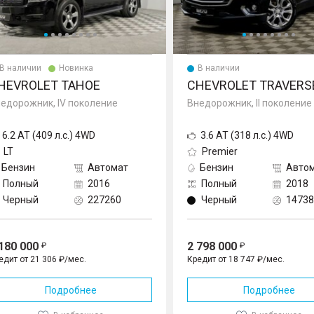
В наличии
Новинка
В наличии
HEVROLET TAHOE
CHEVROLET TRAVERS
едорожник, IV поколение
Внедорожник, II поколение
6.2 AT (409 л.с.) 4WD
3.6 AT (318 л.с.) 4WD
LT
Premier
Бензин
Автомат
Бензин
Авто
Полный
2016
Полный
2018
Черный
227260
Черный
14738
 180 000
2 798 000
едит от 21 306 ₽/мес.
Кредит от 18 747 ₽/мес.
Подробнее
Подробнее