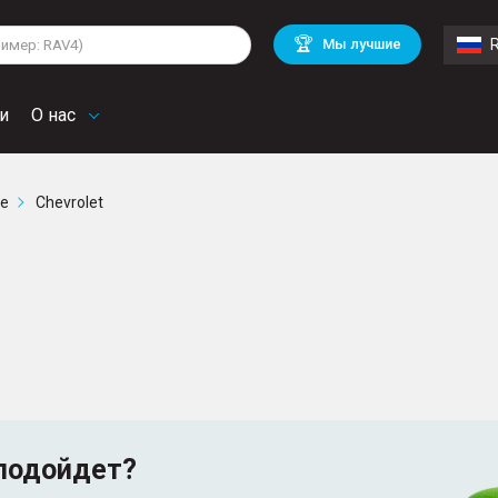
lkswagen
Mitsubishi
BMW
🏆
Мы лучшие
di
Chevrolet
Mercedes Benz
troen
Mini
и
О нас
ге
Chevrolet
подойдет?