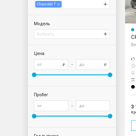
3
Chevrolet
Модель
Выбрать
C
Вн
Цена
-
Пробег
-
3
Кр