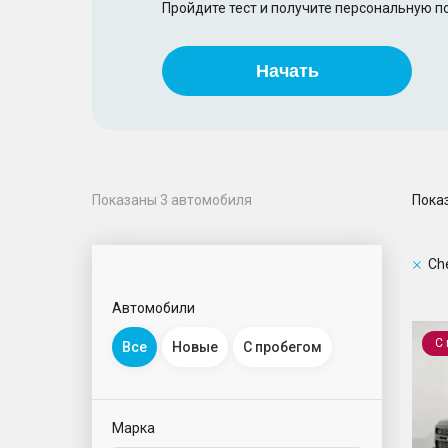
Пройдите тест и получите персональную 
Начать
Пока
Показаны
3
автомобиля
Ch
Автомобили
Taho
С
Все
Новые
С пробегом
Марка