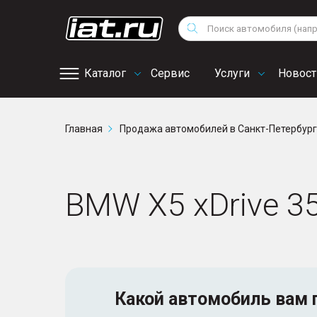
Мотоциклы
Au
Снегоходы
Поиск
Fo
Квадроциклы
Vo
Каталог
Сервис
Услуги
Новост
Онлайн запись на
Главная
Продажа автомобилей в Санкт-Петербур
сервис
BMW X5 xDrive 3
Какой автомобиль
вам 