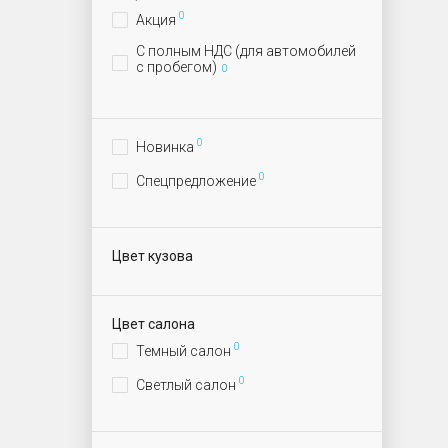
0
Акция
С полным НДС (для автомобилей
с пробегом)
0
0
Новинка
0
Спецпредложение
Цвет кузова
Цвет салона
0
Темный салон
0
Светлый салон