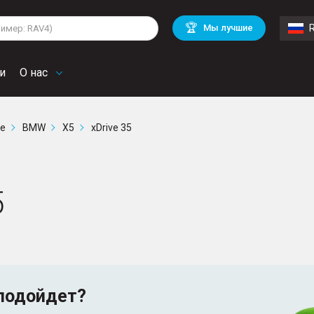
di
BMW
Cadillac
🏆
Мы лучшие
rd
Land Rover
Mercedes Benz
lkswagen
Volvo
и
О нас
ге
BMW
X5
xDrive 35
5
подойдет?