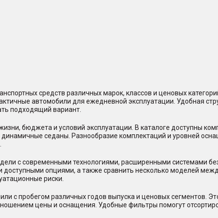
нспортных средств различных марок, классов и ценовых категор
практичные автомобили для ежедневной эксплуатации. Удобная стр
ать подходящий вариант.
жизни, бюджета и условий эксплуатации. В каталоге доступны ко
и динамичные седаны. Разнообразие комплектаций и уровней осна
.
ели с современными технологиями, расширенными системами безо
и доступными опциями, а также сравнить несколько моделей между
уатационные риски.
или с пробегом различных годов выпуска и ценовых сегментов. Э
отношением цены и оснащения. Удобные фильтры помогут отсорти