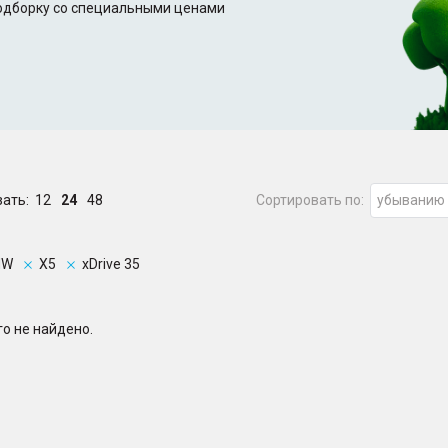
подборку со специальными ценами
зать:
12
24
48
Сортировать по:
убыванию
MW
X5
xDrive 35
о не найдено.