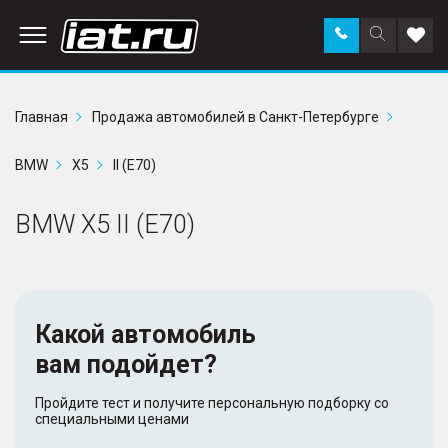
Заказать
Поиск
Доба
звонок
по
в
сайту
избр
Главная
Продажа автомобилей в Санкт-Петербурге
BMW
X5
II (E70)
BMW X5 II (E70)
Какой автомобиль
вам подойдет?
Пройдите тест и получите персональную подборку со
специальными ценами