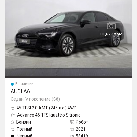
Еще 27 фото
В наличии
AUDI A6
Седан, V поколение (C8)
45 TFSI 2.0 AMT (245 л.с.) 4WD
Advance 45 TFSI quattro S tronic
Бензин
Робот
Полный
2021
Черный
58419