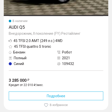
В наличии
AUDI Q5
Внедорожник, II поколение (FY) Рестайлинг
45 TFSI 2.0 AMT (249 л.с.) 4WD
45 TFSI quattro S tronic
Бензин
Робот
Полный
2021
Синий
109432
3 285 000
Кредит от 22 010 ₽/мес.
Подробнее
В избранное