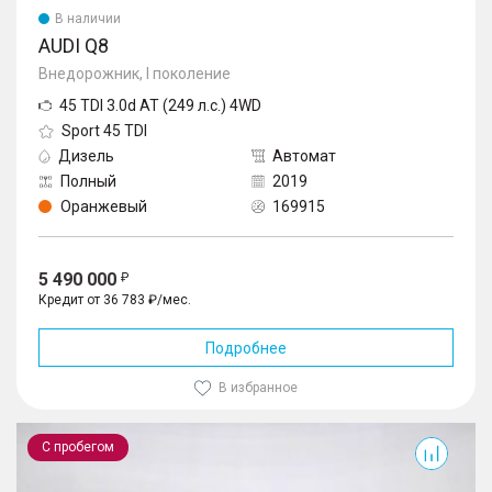
В наличии
AUDI Q8
Внедорожник, I поколение
45 TDI 3.0d AT (249 л.с.) 4WD
Sport 45 TDI
Дизель
Автомат
Полный
2019
Оранжевый
169915
5 490 000
Кредит от 36 783 ₽/мес.
Подробнее
В избранное
A6
С пробегом