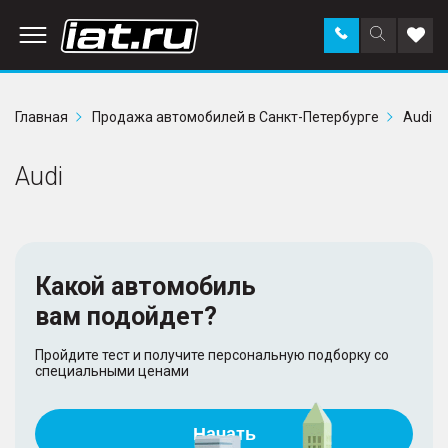
Заказать
Поиск
Доба
звонок
по
в
сайту
избр
Главная
Продажа автомобилей в Санкт-Петербурге
Audi
Audi
Какой автомобиль
вам подойдет?
Пройдите тест и получите персональную подборку со
специальными ценами
Начать