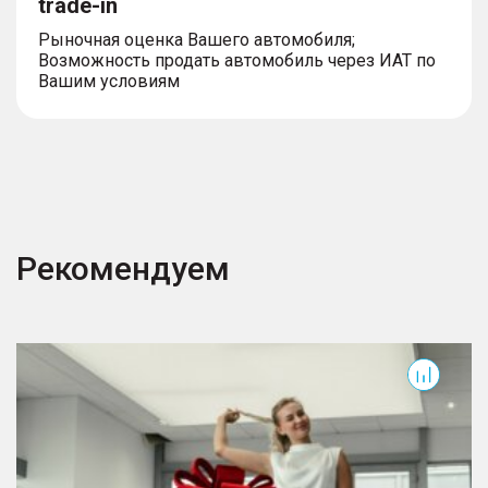
trade-in
Рыночная оценка Вашего автомобиля;
Возможность продать автомобиль через ИАТ по
Вашим условиям
Противоугонные системы
– иммобилайзер
– центральный замок
Рекомендуем
Camry
C