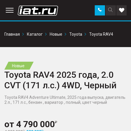
Заказать
Поиск
Доба
звонок
по
в
сайту
избр
Главная
Каталог
Новые
Toyota
Toyota RAV4
Новые
Toyota RAV4 2025 года, 2.0
CVT (171 л.с.) 4WD, Черный
Toyota RAV4 Adventure Ultimate, 2025 года выпуска, двигатель
2 л., 171 л.с., бензин , вариатор , полный, цвет черный
от
4 790 000