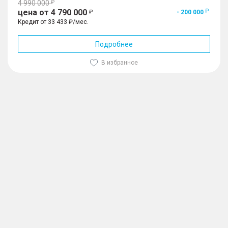
4 990 000
цена от 4 790 000
- 200 000
Кредит от 33 433 ₽/мес.
Подробнее
В избранное
1
/
10