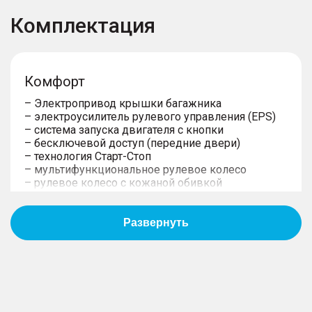
Комплектация
Комфорт
– Электропривод крышки багажника
– электроусилитель рулевого управления (EPS)
– система запуска двигателя с кнопки
– бесключевой доступ (передние двери)
– технология Старт-Стоп
– мультифункциональное рулевое колесо
– рулевое колесо с кожаной обивкой
– регулировка рулевой колонки по вылету и
наклону
– электростеклоподъемники с функцией "Auto" и
защитой от защемления
– боковые зеркала заднего вида
электрорегулируемые, обогреваемые с
электроприводом складывания
– внутрисалонное зеркало заднего вида c
ручным переключением в антибликовый режим