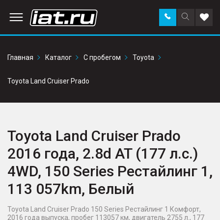
Заказать
Поиск
Доба
звонок
по
в
сайту
избр
Главная
Каталог
С пробегом
Toyota
Toyota Land Cruiser Prado
Toyota Land Cruiser Prado
2016 года, 2.8d AT (177 л.с.)
4WD, 150 Series Рестайлинг 1,
113 057km, Белый
Toyota Land Cruiser Prado 150 Series Рестайлинг 1 Комфорт,
2016 года выпуска, пробег 113057 км, двигатель 2755 л., 177