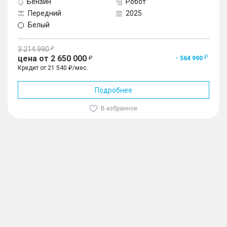
Бензин
Робот
Передний
2025
Белый
3 214 990
цена от 2 650 000
- 564 990
Кредит от 21 540 ₽/мес.
Подробнее
В избранное
1
/
10