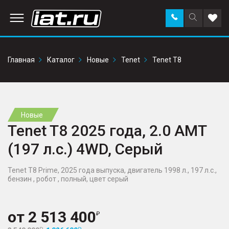
Заказать
Поиск
Доба
звонок
по
в
сайту
избр
Главная
Каталог
Новые
Tenet
Tenet T8
Новые
Tenet T8 2025 года, 2.0 AMT
(197 л.с.) 4WD, Серый
Tenet T8 Prime, 2025 года выпуска, двигатель 1998 л., 197 л.с.,
бензин , робот , полный, цвет серый
от
2 513 400