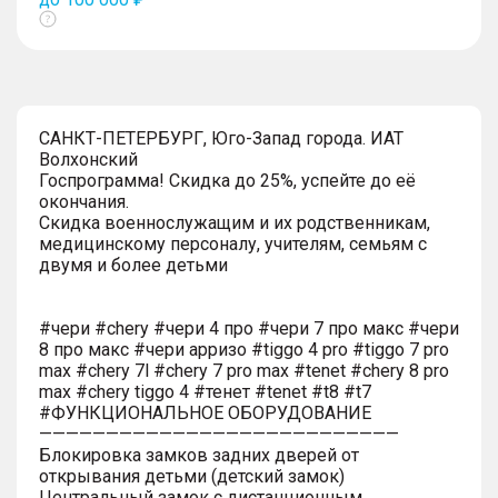
Показать
тултип
САНКТ-ПЕТЕРБУРГ, Юго-Запад города. ИАТ
Волхонский
Госпрограмма! Скидка до 25%, успейте до её
окончания.
Скидка военнослужащим и их родственникам,
медицинскому персоналу, учителям, семьям с
двумя и более детьми
#чери #chery #чери 4 про #чери 7 про макс #чери
8 про макс #чери арризо #tiggo 4 pro #tiggo 7 pro
max #chery 7l #chery 7 pro max #tenet #chery 8 pro
max #chery tiggo 4 #тенет #tenet #t8 #t7
#ФУНКЦИОНАЛЬНОЕ ОБОРУДОВАНИЕ
———————————————————————————
Блокировка замков задних дверей от
открывания детьми (детский замок)
Центральный замок с дистанционным