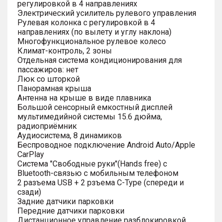
регулировкой в 4 направлениях
Электрический усилитель рулевого управления
Рулевая колонка с регулировкой в 4
направлениях (по вылету и углу наклона)
Многофункциональное рулевое колесо
Климат-контроль, 2 зоны
Отдельная система кондиционирования для
пассажиров: нет
Люк со шторкой
Панорамная крыша
Антенна на крыше в виде плавника
Большой сенсорный емкостный дисплей
мультимедийной системы 15.6 дюйма,
радиоприёмник
Аудиосистема, 8 динамиков
Беспроводное подключение Android Auto/Apple
CarPlay
Система "Свободные руки"(Hands free) с
Bluetooth-связью с мобильным телефоном
2 разъема USB + 2 рзъема C-Type (спереди и
сзади)
Задние датчики парковки
Передние датчики парковки
Дистанционное управление разблокировкой