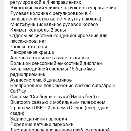
регулировкой в 4 направлениях
Электрический усилитель рулевого управления
Рулевая колонка с регулировкой в 4
направлениях (по вылету и углу наклона)
Многофункциональное рулевое колесо
Климат-контроль, 2 зоны
Отдельная система кондиционирования для
пассажиров: нет
Люк со шторкой
Панорамная крыша
Антенна на крыше в виде плавника
Большой сенсорный емкостный дисплей
мультимедийной системы 15.6 дюйма,
радиоприёмник
Аудиосистема, 8 динамиков
Беспроводное подключение Android Auto/Apple
CarPlay
Система "Свободные руки"(Hands free) с
Bluetooth-связью с мобильным телефоном
2 разъема USB + 2 рзъема C-Type (спереди и
сзади)
Задние датчики парковки
Передние датчики парковки
Дистанционное управление разблокировкой