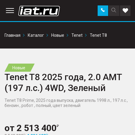
Заказать
Поиск
Доба
звонок
по
в
сайту
избр
Главная
Каталог
Новые
Tenet
Tenet T8
Новые
Tenet T8 2025 года, 2.0 AMT
(197 л.с.) 4WD, Зеленый
Tenet T8 Prime, 2025 года выпуска, двигатель 1998 л., 197 л.с.,
бензин , робот , полный, цвет зеленый
от
2 513 400