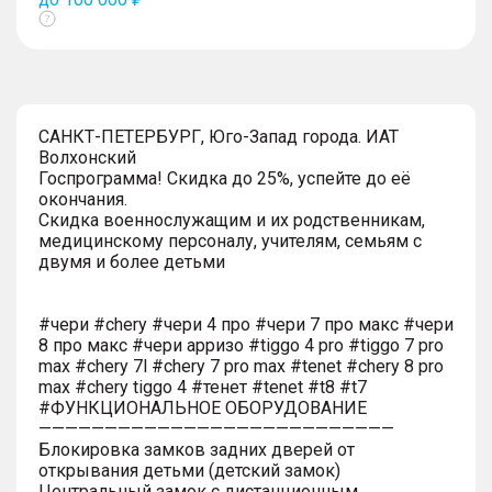
Показать
тултип
САНКТ-ПЕТЕРБУРГ, Юго-Запад города. ИАТ
Волхонский
Госпрограмма! Скидка до 25%, успейте до её
окончания.
Скидка военнослужащим и их родственникам,
медицинскому персоналу, учителям, семьям с
двумя и более детьми
#чери #chery #чери 4 про #чери 7 про макс #чери
8 про макс #чери арризо #tiggo 4 pro #tiggo 7 pro
max #chery 7l #chery 7 pro max #tenet #chery 8 pro
max #chery tiggo 4 #тенет #tenet #t8 #t7
#ФУНКЦИОНАЛЬНОЕ ОБОРУДОВАНИЕ
———————————————————————————
Блокировка замков задних дверей от
открывания детьми (детский замок)
Центральный замок с дистанционным