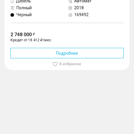
Дизель
Автомат
Полный
2018
Черный
169492
2 748 000
Кредит от 18 412 ₽/мес.
Подробнее
В избранное
1
/
10