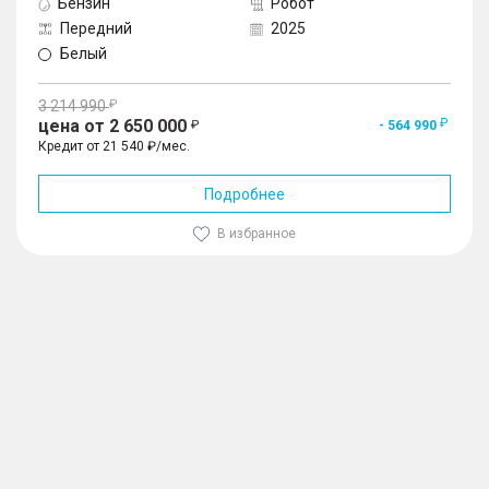
Бензин
Робот
Передний
2025
Белый
3 214 990
цена от 2 650 000
- 564 990
Кредит от 21 540 ₽/мес.
Подробнее
В избранное
1
/
10