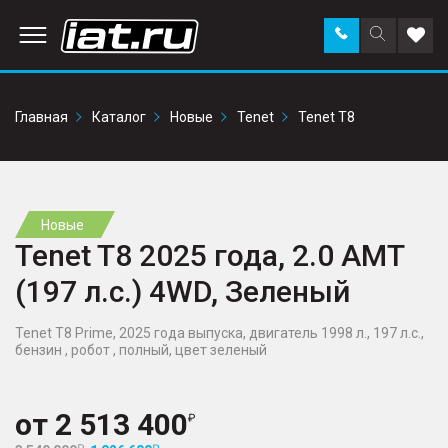
Заказать
Поиск
Доба
звонок
по
в
сайту
избр
Главная
Каталог
Новые
Tenet
Tenet T8
Новые
Tenet T8 2025 года, 2.0 AMT
(197 л.с.) 4WD, Зеленый
Tenet T8 Prime, 2025 года выпуска, двигатель 1998 л., 197 л.с.,
бензин , робот , полный, цвет зеленый
от
2 513 400