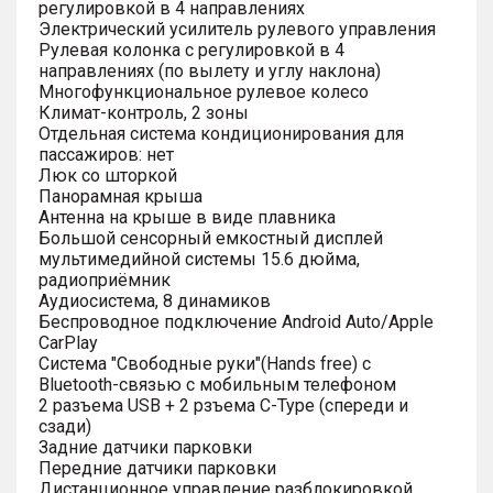
регулировкой в 4 направлениях
Электрический усилитель рулевого управления
Рулевая колонка с регулировкой в 4
направлениях (по вылету и углу наклона)
Многофункциональное рулевое колесо
Климат-контроль, 2 зоны
Отдельная система кондиционирования для
пассажиров: нет
Люк со шторкой
Панорамная крыша
Антенна на крыше в виде плавника
Большой сенсорный емкостный дисплей
мультимедийной системы 15.6 дюйма,
радиоприёмник
Аудиосистема, 8 динамиков
Беспроводное подключение Android Auto/Apple
CarPlay
Система "Свободные руки"(Hands free) с
Bluetooth-связью с мобильным телефоном
2 разъема USB + 2 рзъема C-Type (спереди и
сзади)
Задние датчики парковки
Передние датчики парковки
Дистанционное управление разблокировкой