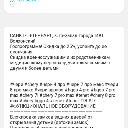
Показать
тултип
САНКТ-ПЕТЕРБУРГ, Юго-Запад города. ИАТ
Волхонский
Госпрограмма! Скидка до 25%, успейте до её
окончания.
Скидка военнослужащим и их родственникам,
медицинскому персоналу, учителям, семьям с
двумя и более детьми
#чери #chery #чери 4 про #чери 7 про макс #чери
8 про макс #чери арризо #tiggo 4 pro #tiggo 7 pro
max #chery 7l #chery 7 pro max #tenet #chery 8 pro
max #chery tiggo 4 #тенет #tenet #t8 #t7
#ФУНКЦИОНАЛЬНОЕ ОБОРУДОВАНИЕ
———————————————————————————
Блокировка замков задних дверей от
открывания детьми (детский замок)
Центральный замок с дистанционным