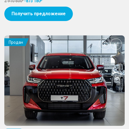
2 910 600
-
873 180
Получить предложение
Продан
Добавить
в
избранное