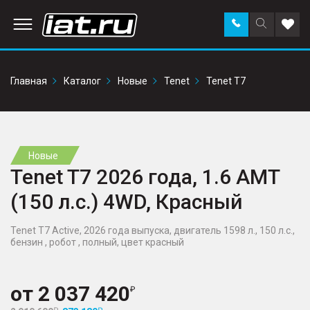
Заказать
Поиск
Доба
звонок
по
в
сайту
избр
Главная
Каталог
Новые
Tenet
Tenet T7
Новые
Tenet T7 2026 года, 1.6 AMT
(150 л.с.) 4WD, Красный
Tenet T7 Active, 2026 года выпуска, двигатель 1598 л., 150 л.с.,
бензин , робот , полный, цвет красный
от
2 037 420