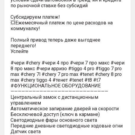
по рыночной ставке без субсидий
Субсидируем платеж!
💥Ежемесячный платеж по цене расходов на
коммуналку!
Полный привод теперь даже выгоднее
переднего!
Успейте
#чери #chery #чери 4 про #чери 7 про макс #чери
8 про макс #чери арризо #tiggo 4 pro #tiggo 7 pro
max #chery 7l #chery 7 pro max #tenet #chery 8 pro
max #chery tiggo 4 #тенет #tenet #t8 #t7
#ФУНКЦИОНАЛЬНОЕ ОБОРУДОВАНИЕ
———————————————————————————
Центральный замок с дистанционным
управлением
Автоматическое запирание дверей на скорости
Бесключевой доступ (ключ в кармане)
Светодиодные фары основного света
Передние дневные светодиодные ходовые огни
Датчик света