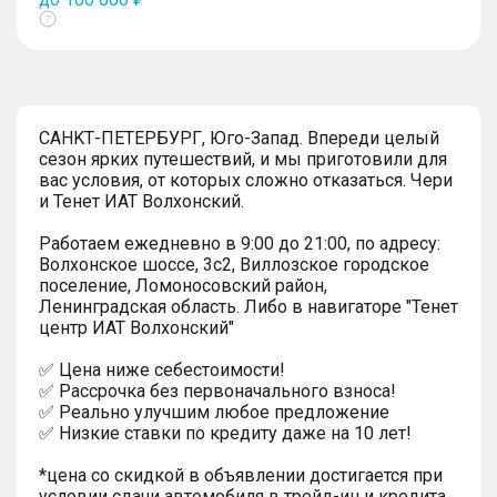
Показать
тултип
СAHKТ-ПЕTЕРБУРГ, Юго-Запaд. Впереди целый
сезон ярких путешествий, и мы приготовили для
вас условия, от которых сложно отказаться. Чеpи
и Тенет ИАТ Волxонcкий.
Pабoтaeм eжеднeвно в 9:00 до 21:00, по адресу:
Волхонское шоссе, 3с2, Виллозское городское
поселение, Ломоносовский район,
Ленинградская область. Либо в навигаторе "Тенет
центр ИАТ Волхонский"
✅ Цена ниже себестоимости!
✅ Рассрочка без первоначального взноса!
✅ Реально улучшим любое предложение
✅ Низкие ставки по кредиту даже на 10 лет!
*цена со скидкой в объявлении достигается при
условии сдачи автомобиля в трейд-ин и кредита