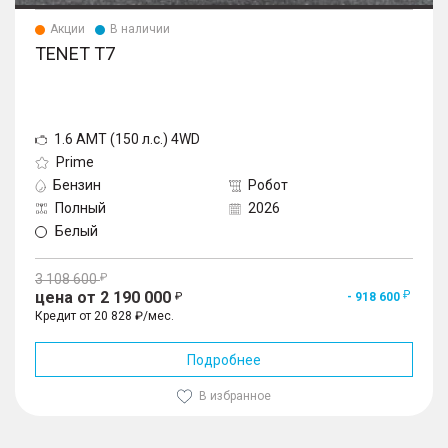
Акции
В наличии
TENET T7
1.6 AMT (150 л.с.) 4WD
Prime
Бензин
Робот
Полный
2026
Белый
3 108 600
цена от 2 190 000
- 918 600
Кредит от 20 828 ₽/мес.
Подробнее
В избранное
1
/
10