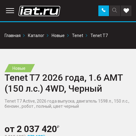
Заказать
Поиск
Доба
звонок
по
в
сайту
избр
Главная
Каталог
Новые
Tenet
Tenet T7
Новые
Tenet T7 2026 года, 1.6 AMT
(150 л.с.) 4WD, Черный
Tenet T7 Active, 2026 года выпуска, двигатель 1598 л., 150 л.с.,
бензин , робот , полный, цвет черный
от
2 037 420