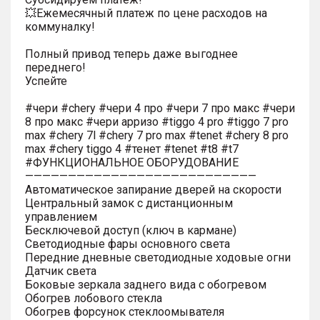
💥Ежемесячный платеж по цене расходов на
коммуналку!
Полный привод теперь даже выгоднее
переднего!
Успейте
#чери #chery #чери 4 про #чери 7 про макс #чери
8 про макс #чери арризо #tiggo 4 pro #tiggo 7 pro
max #chery 7l #chery 7 pro max #tenet #chery 8 pro
max #chery tiggo 4 #тенет #tenet #t8 #t7
#ФУНКЦИОНАЛЬНОЕ ОБОРУДОВАНИЕ
———————————————————————————
Автоматическое запирание дверей на скорости
Центральный замок с дистанционным
управлением
Бесключевой доступ (ключ в кармане)
Светодиодные фары основного света
Передние дневные светодиодные ходовые огни
Датчик света
Боковые зеркала заднего вида с обогревом
Обогрев лобового стекла
Обогрев форсунок стеклоомывателя