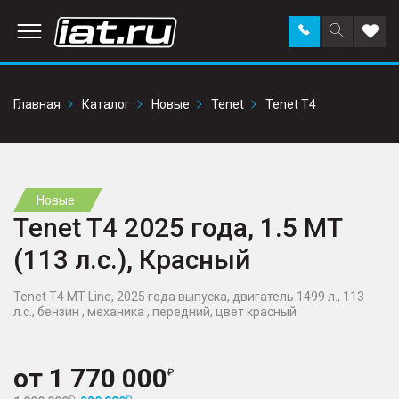
Заказать
Поиск
Доба
звонок
по
в
сайту
избр
Главная
Каталог
Новые
Tenet
Tenet T4
Новые
Tenet T4 2025 года, 1.5 MT
(113 л.с.), Красный
Tenet T4 MT Line, 2025 года выпуска, двигатель 1499 л., 113
л.с., бензин , механика , передний, цвет красный
от
1 770 000