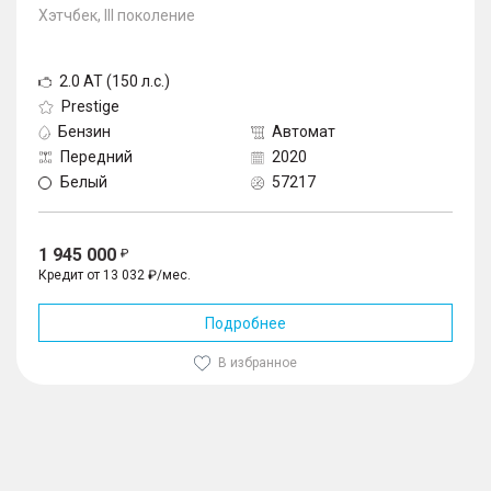
Хэтчбек, III поколение
2.0 AT (150 л.с.)
Prestige
Бензин
Автомат
Передний
2020
Белый
57217
1 945 000
Кредит от 13 032 ₽/мес.
Подробнее
В избранное
1
/
10