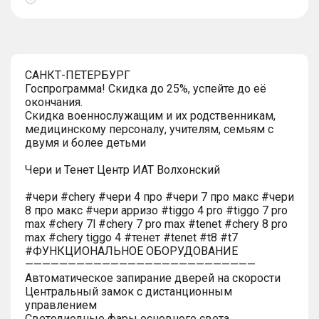
Показать
тултип
САНКТ-ПЕТЕРБУРГ
Госпрограмма! Скидка до 25%, успейте до её
окончания.
Скидка военнослужащим и их родственникам,
медицинскому персоналу, учителям, семьям с
двумя и более детьми
Чери и Тенет Центр ИАТ Волхонский
#чери #chery #чери 4 про #чери 7 про макс #чери
8 про макс #чери арризо #tiggo 4 pro #tiggo 7 pro
max #chery 7l #chery 7 pro max #tenet #chery 8 pro
max #chery tiggo 4 #тенет #tenet #t8 #t7
#ФУНКЦИОНАЛЬНОЕ ОБОРУДОВАНИЕ
———————————————————————————
Автоматическое запирание дверей на скорости
Центральный замок с дистанционным
управлением
Светодиодные фары основного света