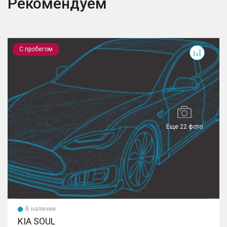
Рекомендуем
Soul
G
С пробегом
Еще 22 фото
В наличии
KIA SOUL