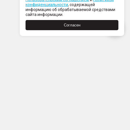
конфиденциальности
, содержащей
информацию об обрабатываемой средствами
сайта информации.
Согласен
Пн-Пт с 08:00 до 21:00
Сб-Вс с 09:00 до 21:00
+7 (812) 337 80 80
Заказать звонок
Скачать
Скачать
в
в
App
Google