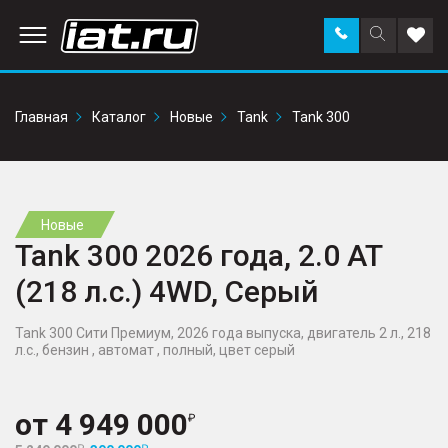
Заказать
Поиск
Доба
звонок
по
в
сайту
избр
Главная
Каталог
Новые
Tank
Tank 300
Новые
Tank 300 2026 года, 2.0 AT
(218 л.с.) 4WD, Серый
Tank 300 Сити Премиум, 2026 года выпуска, двигатель 2 л., 218
л.с., бензин , автомат , полный, цвет серый
от
4 949 000