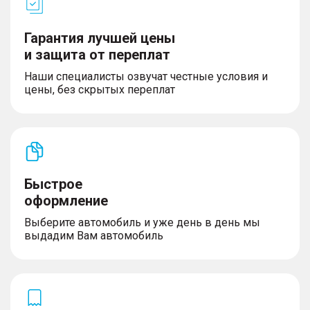
– Функция подсветки поворота
– Датчик света и дождя
Гарантия лучшей цены
и защита от переплат
Наши специалисты озвучат честные условия и
Интерьер
цены, без скрытых переплат
– Контурная подсветка интерьера (64 цвета)
– Розетка 220v в багажнике
– Столик для пикника
– Мультифункциональное рулевое колесо с
функцией подогрева
– Цифровая приборная панель 12,3''
Быстрое
оформление
Выберите автомобиль и уже день в день мы
Сиденья
выдадим Вам автомобиль
– Отделка сидений кожей NAPPA
– Передние сиденья с функцией вентиляции
– Сиденье водителя с электрорегулировкой в 8
направлениях
– Водительское сиденье с функцией массажа