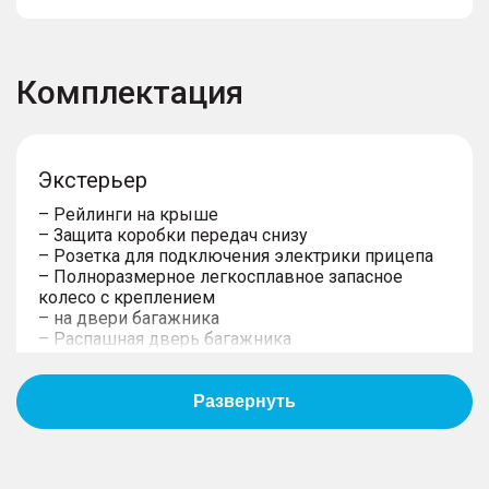
Комплектация
Экстерьер
– Рейлинги на крыше
– Защита коробки передач снизу
– Розетка для подключения электрики прицепа
– Полноразмерное легкосплавное запасное
колесо с креплением
– на двери багажника
– Распашная дверь багажника
– Фиксированные боковые подножки
– Возможность буксировать прицеп
предусмотрена в ОТТС
– Подготовка под установку ТСУ
– Защита двигателя снизу
– Легкосплавные колeсные диски 18''
– Внешние элементы в цвет кузова