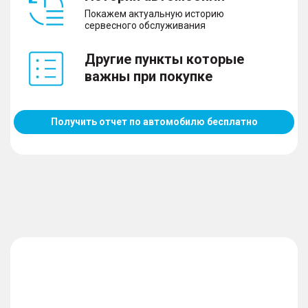
Управление климатом и обогрев
Покажем актуальную историю
сервесного обслуживания
– Климат-контроль 1-зонный
– Подогрев сидений
Другие пункты которые
– Обогрев зеркал
важны при покупке
Получить отчет по автомобилю бесплатно
Мультимедиа и навигация
– CD
Салон и интерьер
– Тканевая обивка салона
– Темный салон
Экстерьер