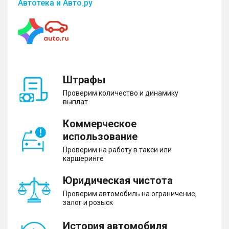
Автотека и Авто.ру
Помощь при вождении
– Бортовой компьютер
– Парктроник задний
Штрафы
– Датчик света
– Датчик дождя
Проверим количество и динамику
выплат
Коммерческое
использование
Комфорт
Проверим на работу в такси или
– Гидро усилитель руля
каршеринге
– Регулировка руля
– Регулировка сиденья пассажира
Юридическая чистота
– Электростеклоподъемники передние и задние
– Электропривод зеркал
Проверим автомобиль на ограничение,
залог и розыск
История автомобиля