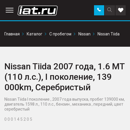
Заказать
Поиск
Доба
звонок
по
в
сайту
избр
Главная
Каталог
С пробегом
Nissan
Nissan Tiida
Nissan Tiida 2007 года, 1.6 MT
(110 л.с.), I поколение, 139
000km, Серебристый
Nissan Tiida I поколение , 2007 года выпуска, пробег 139000 км,
двигатель 1598 л., 110 л.с., бензин , механика , передний, цвет
серебристый
0 0 0 1 4 5 2 0 5