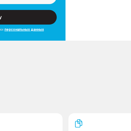
Освещение
– Светодиодные фары
у
– Противотуманные фар
– Огни дневного хода
тки
персональных данных
Комплектность
– Докатка
 памятью положения
дние