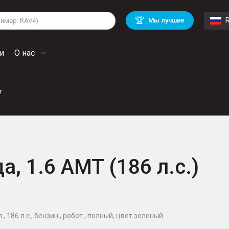
lkswagen
Mitsubishi
BMW
🏆
Мы лучшие
di
Chevrolet
Volvo
troen
Mini
и
О нас
7
а, 1.6 AMT (186 л.с.)
, 186 л.с., бензин , робот , полный, цвет зеленый