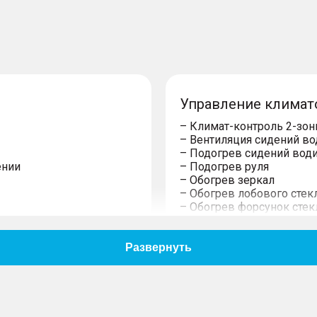
Управление климат
– Климат-контроль 2-зо
– Вентиляция сидений во
– Подогрев сидений води
ении
– Подогрев руля
– Обогрев зеркал
– Обогрев лобового стек
– Обогрев форсунок сте
Мультимедиа и нав
– USB
и
– TV