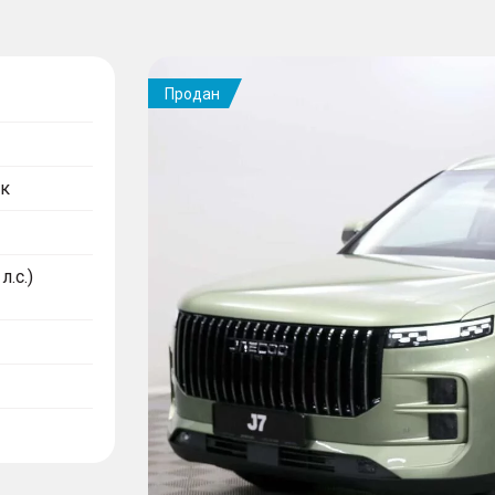
Продан
к
л.с.)