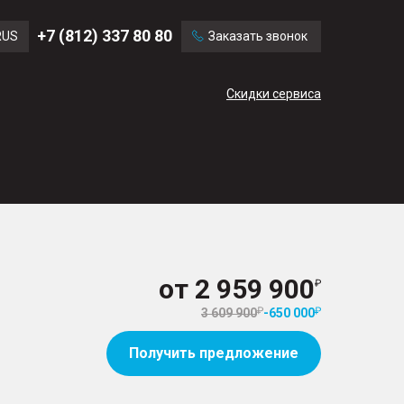
Ford
Land Rover
+7 (812) 337 80 80
RUS
Заказать звонок
Mercedes Benz
Cadillac
ENG
Скидки сервиса
CN
от
2 959 900
3 609 900
-
650 000
Получить предложение