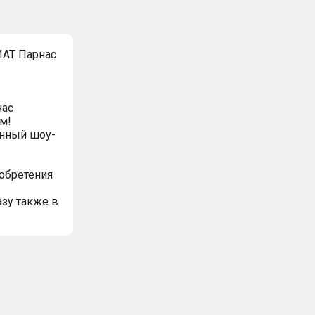
ИАТ Парнас
нас
м!
нный шоу-
иобретения
азу также в