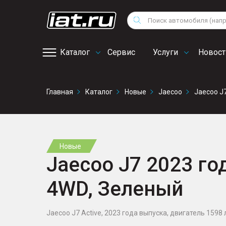
Мотоциклы
Vo
Снегоходы
Поиск
Au
Квадроциклы
Ci
Каталог
Сервис
Услуги
Новост
Онлайн запись на
Главная
Каталог
Новые
Jaecoo
Jaecoo J
сервис
Новые
Jaecoo J7 2023 год
4WD, Зеленый
Jaecoo J7 Active, 2023 года выпуска, двигатель 1598 л.