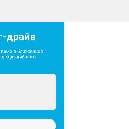
– Bluetooth
– Мультифункциональное
– Беспроводная зарядка 
– Розетка 12V
– Электронная приборная
т-драйв
Салон и интерьер
с вами в ближайшее
подходящий даты
– Кожаная обивка салона
– Складывающееся задн
– Передний центральный
Экстерьер
– Размер дисков 18″