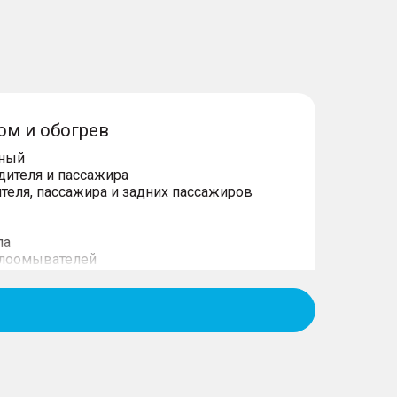
ом и обогрев
нный
дителя и пассажира
теля, пассажира и задних пассажиров
ла
клоомывателей
игация