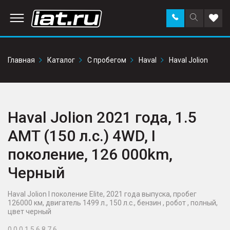
Заказать
Поиск
Доба
звонок
по
в
сайту
избр
Главная
Каталог
С пробегом
Haval
Haval Jolion
Haval Jolion 2021 года, 1.5
AMT (150 л.с.) 4WD, I
поколение, 126 000km,
Черный
Haval Jolion I поколение Elite, 2021 года выпуска, пробег
126000 км, двигатель 1499 л., 150 л.с., бензин , робот , полный,
цвет черный
0 0 0 1 5 6 8 7 6