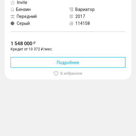
Invite
Бензин
Вариатор
Передний
2017
Серый
114158
1 548 000
Кредит от 10 372 ₽/мес.
Подробнее
В избранное
1
/
10