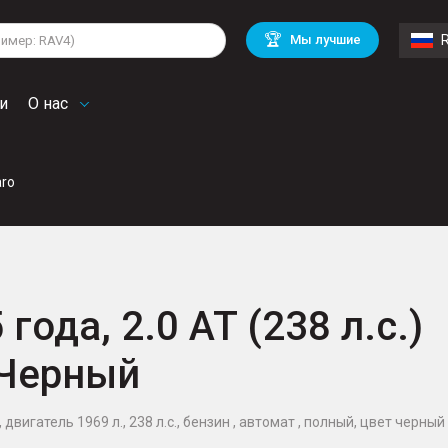
lkswagen
Mitsubishi
BMW
🏆
Мы лучшие
di
Chevrolet
Mercedes Benz
troen
Mini
и
О нас
aro
года, 2.0 AT (238 л.с.)
 Черный
 двигатель 1969 л., 238 л.с., бензин , автомат , полный, цвет черный