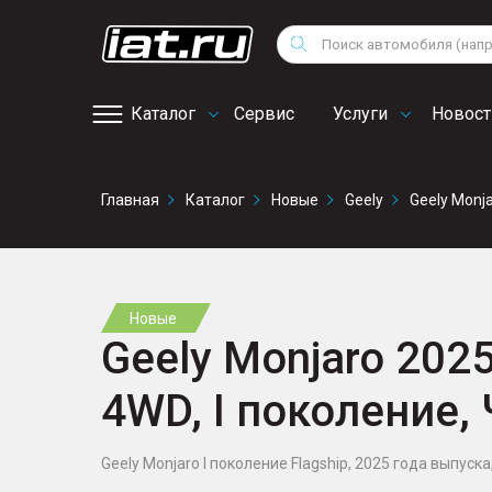
Мотоциклы
Vo
Снегоходы
Поиск
Au
Квадроциклы
Ci
Каталог
Сервис
Услуги
Новост
Онлайн запись на
Главная
Каталог
Новые
Geely
Geely Monj
сервис
Новые
Geely Monjaro 2025 
4WD, I поколение,
Geely Monjaro I поколение Flagship, 2025 года выпуска,