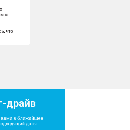
о
льно
ь, что
т-драйв
с вами в ближайшее
подходящий даты