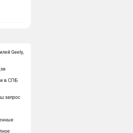
лей Geely,
для
и в СПБ
ш запрос
ренные
олное