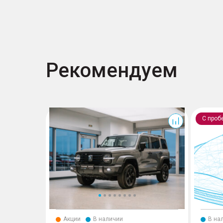
Рекомендуем
300
Mohave
С проб
Акции
В наличии
В на