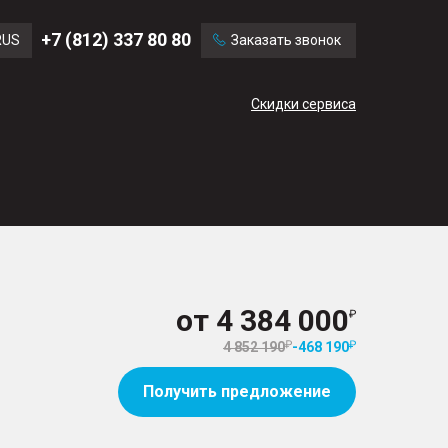
Ford
Land Rover
+7 (812) 337 80 80
RUS
Заказать звонок
Volvo
Cadillac
ENG
Скидки сервиса
CN
от
4 384 000
4 852 190
-
468 190
Получить предложение