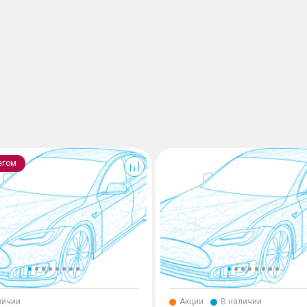
GS8
егом
личии
Акции
В наличии