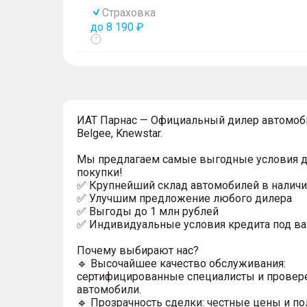
тултип
Страховка
до 8 190 ₽
Показать
тултип
ИAT Парнас — Официальный дилер автомоби
Belgee, Knewstar.
Мы предлагаем самые выгодные условия 
покупки!
✅ Крупнейший склад автомобилей в наличи
✅ Улучшим предложение любого дилера
✅ Выгoды до 1 млн рублей
✅ Индивидуальные условия кредита под ва
Почему выбирают нас?
🔹 Высочайшее качество обслуживания:
сертифицированные специалисты и прове
автомобили.
🔹 Прозрачность сделки: честные цены и п