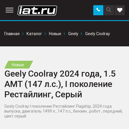
Заказать
Поиск
Доба
звонок
по
в
сайту
избр
Главная
Каталог
Новые
Geely
Geely Coolray
Новые
Geely Coolray 2024 года, 1.5
AMT (147 л.с.), I поколение
Рестайлинг, Серый
Geely Coolray I поколение Рестайлинг Flagship, 2024 года
выпуска, двигатель 1499 л., 147 л.с., бензин , робот , передний,
цвет серый