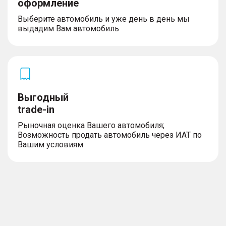
оформление
– Размер дисков 18″
– Рейлинги на крыше
Выберите автомобиль и уже день в день мы
– Аэродинамический обвес
выдадим Вам автомобиль
Освещение
– Светодиодные фары
Выгодный
– Адаптивные фары
trade-in
– Огни дневного хода
– Автоматический корректор фар
Рыночная оценка Вашего автомобиля;
Возможность продать автомобиль через ИАТ по
Вашим условиям
Комплектность
– Докатка