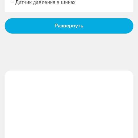
– Датчик давления в шинах
Пассивная безопасность
– Подушки безопасности водителя
– Подушки безопасности пассажира
– Оконные шторки безопасности
– Блокировка замков задних дверей
– Система крепления детских автокресел
Противоугонная система
– Дистанционный запуск двигателя
– Иммобилайзер
– Центральный замок