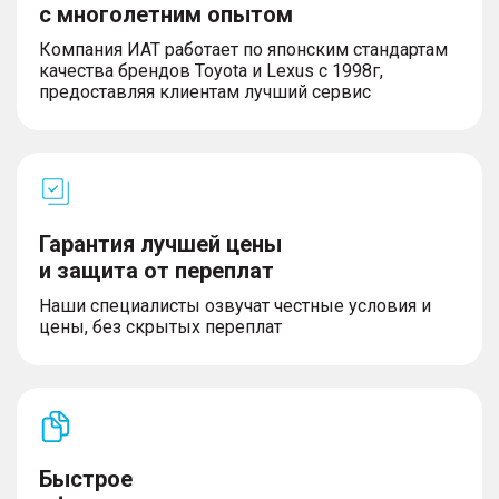
– Мультифункциональное рулевое колесо
с многолетним опытом
– Беспроводная зарядка для телефона
Компания ИАТ работает по японским стандартам
– Розетка 12V
качества брендов Toyota и Lexus с 1998г,
предоставляя клиентам лучший сервис
Салон и интерьер
– Темный салон
– Кожаный руль
– Люк
Гарантия лучшей цены
– Панорамная крыша
и защита от переплат
– Третий задний подголовник
– Передний центральный подлокотник
Наши специалисты озвучат честные условия и
– Металлические накладки на педали
цены, без скрытых переплат
– Обивка салона экокожей
– Декоративные накладки на педали
Экстерьер
Быстрое
– Литые легкосплавные диски