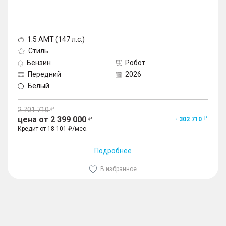
1.5 AMT (147 л.с.)
Стиль
Бензин
Робот
Передний
2026
Белый
2 701 710
цена от 2 399 000
- 302 710
Кредит от 18 101 ₽/мес.
Подробнее
В избранное
1
/
10